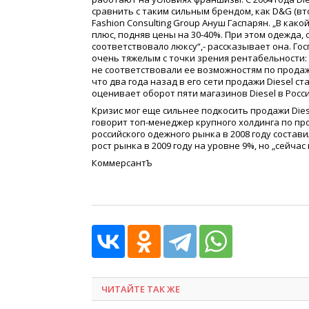
сравнить с таким сильным брендом, как D&G
(
вт
Fashion Consulting Group Ануш Гаспарян. „В как
плюс, подняв цены на 30-40%. При этом одежда
соответствовало люксу“,- рассказывает она. Гос
очень тяжелым с точки зрения рентабельности:
не соответствовали ее возможностям по прода
что два года назад в его сети продажи Diesel ст
оценивает оборот пяти магазинов Diesel в России
Кризис мог еще сильнее подкосить продажи Dies
говорит топ-менеджер крупного холдинга по про
российского одежного рынка в 2008 году состави
рост рынка в 2009 году на уровне 9%, но „сейча
КоммерсантЪ
ЧИТАЙТЕ ТАК ЖЕ