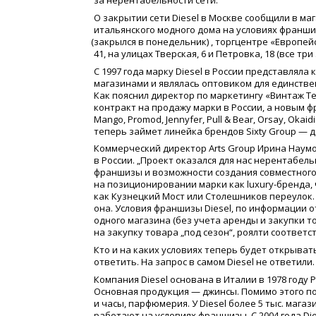
за нерентабельности сети.
О закрытии сети Diesel в Москве сообщили в ма
итальянского модного дома на условиях франш
(
закрылся в понедельник) , торгцентре
«
Европей
41, на улицах Тверская, 6 и Петровка, 18
(
все три
С 1997 года марку Diesel в России представляла
магазинами и являлась оптовиком для единстве
Как пояснил директор по маркетингу
«
Винтаж Те
контракт на продажу марки в России, а новым ф
Mango, Promod, Jennyfer, Pull & Bear, Orsay, Okaidi 
теперь займет линейка брендов Sixty Group — д
Коммерческий директор Arts Group Ирина Наумо
в России. „Проект оказался для нас нерентабел
франшизы и возможности создания совместного
на позиционировании марки как luxury-бренда, 
как Кузнецкий Мост или Столешников переулок. 
она. Условия франшизы Diesel, по информации 
одного магазина
(
без учета аренды и закупки то
на закупку товара „под сезон“, роялти соответс
Кто и на каких условиях теперь будет открыват
ответить. На запрос в самом Diesel не ответили.
Компания Diesel основана в Италии в 1978 году 
Основная продукция — джинсы. Помимо этого под
и часы, парфюмерия. У Diesel более 5 тыс. мага
работают на условиях франшизы. С 2004 года Di