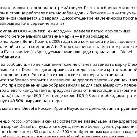
газине марки в торговом центре
«
Атриум». Всего под брендом извест
изы в столице работало пять монобрендовых бутиков — в
«
Атриуме»
ский»
(
закрывается 2 февраля) , дисконт-центре на Ленинском проспе
 закрываются в середине марта).
 компания ООО
«
Винтаж Технолоджи»
(
владела пятью московскими
нного регионального магазина марки — в Краснодаре).
хнолоджи» Денис Козин, с 2009 года с его компанией не был продлен
ранчайзи стала компания Arts Group
(
развивает на местном рынке с
и ITaccessorizes).
«
Арендуемые нами площади под магазины Diesel
обавил он.
ва сообщила, что ее компания тоже не станет развивать марку Dies
ьным, хотя с Diesel мы договорились о предоставлении краткосрочно
 предприятия в России. Но итальянские партнеры настаивали
что требовало открытия магазинов на дорогих торговых улицах, так
Это при сохранении ценообразования как для casual-марки“,- поясн
отраслевого консультанта, предусматривают инвестиции в открытие
вара) в размере $0,5-1 млн, еще около $0,5-0,8 млн необходимо трат
твует 40-50% выручки партнера.
ь магазины Diesel в России, Ирина Наумова и Денис Козин затруднил
Ренцо Россо, который и сейчас остается ее владельцем и гендиректо
 маркой Diesel выпускается обувь, нижнее белье, сумки, украшения
зинов более чем в 80 странах. Из 300 монобрендовых магазинов марки
esel стал супермодным среди российской молодежи, марку можно