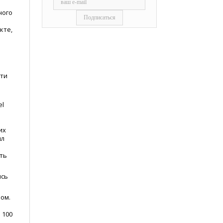
ного
кте,
ети
el
й
их
ил
ить
ись
ром.
 100