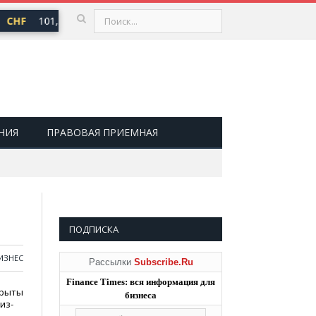
CHF
101,30 ₽
USD
82,17 ₽
EUR
94,84 ₽
▲ 0,64
▲ 0,76
▲ 0,
НИЯ
ПРАВОВАЯ ПРИЕМНАЯ
ПОДПИСКА
ИЗНЕС
Рассылки
Subscribe.Ru
Finance Times: вся информация для
крыты
бизнеса
из-