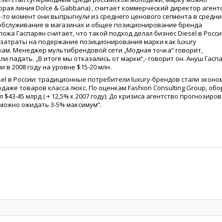
орая линия Dolce & Gabbana) , считает коммерческий директор агент
ой-то момент они выпрыгнули из среднего ценового сегмента в средн
, обслуживание в магазинах и общее позиционирование бренда
пожа Гаспарян считает, что такой подход делал бизнес Diesel в Росс
 затраты на подержание позиционирования марки как luxury
жам. Менеджер мультибрендовой сети „Модная точка“ говорит,
али падать. „В итоге мы отказались от марки“,- говорит он. Ануш Гасп
 в 2008 году на уровне $15-20 млн.
el в России: традиционные потребители luxury-брендов стали эконо
даже товаров класса люкс. По оценкам Fashion Consulting Group, обо
л $43-45 млрд
(
+ 12,5% к 2007 году). До кризиса агентство прогнозиро
с можно ожидать 3-5% максимум“.