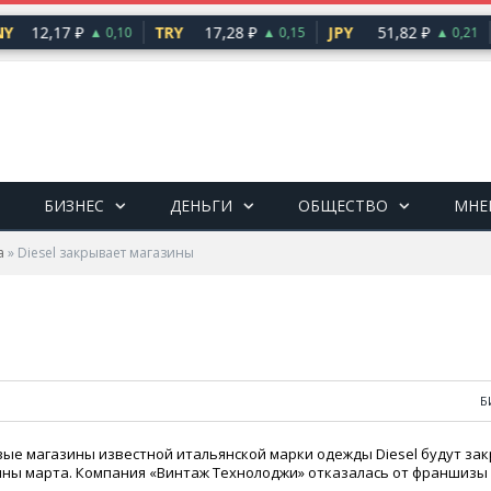
Y
12,17 ₽
TRY
17,28 ₽
JPY
51,82 ₽
▲ 0,10
▲ 0,15
▲ 0,21
БИЗНЕС
ДЕНЬГИ
ОБЩЕСТВО
МНЕ
а
»
Diesel закрывает магазины
Б
ые магазины известной итальянской марки одежды Diesel будут за
дины марта. Компания
«
Винтаж Технолоджи» отказалась от франшизы 