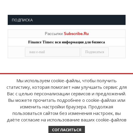
ПОДПИСКА
Рассылки
Subscribe.Ru
Finance Times: вся информация для бизнеса
Мы используем cookie-файлы, чтобы получить
статистику, которая помогает нам улучшить сервис для
Copyright © 2008-2026
FinanceTimes
Вас с целью персонализации сервисов и предложений.
Зарегистрировано в Роскомнадзоре
Вы можете прочитать подробнее о cookie-файлах или
Свидетельство о регистрации СМИ:
изменить настройки браузера. Продолжая
серия Эл № ФС77-86300 от 10 ноября 2023 г
пользоваться сайтом без изменения настроек, вы
даёте согласие на использование ваших cookie-файлов
СОГЛАСИТЬСЯ