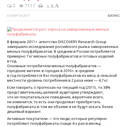
0
1117
05 МАРТА 2011
БИЗНЕС
В феврале 2011 г. агентство DISCOVERY Research Group
завершило исследование российского рынка замороженных
мясных полуфабрикатов. В среднем в России потребляется
примерно 7 кг мясных полуфабрикатов и готовых изделий
в год.
Основные потребители мясных полуфабрикатов —
городские жители: в городах в 2010 г. в среднем
в год потребляется 8 кг полуфабрикатов из мяса, в сельской
местности уровень потребления в 2 раза ниже — 4,7 кг.
Если говорить о прогнозах на текущий год
(2011
) , то 38%
представительниц целевой аудитории утверждают,
что их покупательское поведение, вероятнее всего,
не изменится, то есть они продолжат приобретать
полуфабрикаты в том же объеме и не будут искать более
дешевый вариант.
Активные покупатели — это люди, которые регулярно
потребляют полуфабрикаты
(
чаще 4-х раз в месяц).