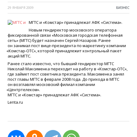
29 ЯНВАРЯ 2009
БИЗНЕС
МГТС и
«
Комстар» принадлежат АФК
«
Система».
Новым гендиректор московского оператора
фиксированной связи
«
Московская городская телефонная
сеть»
(
МГТС) будет назначен Сергей Назаров. Ранее
он занимал пост вице-президента по маркетингу компании
«
Комстар-ОТС», которой принадлежит контрольный пакет
акций МГТС.
Ранее стало известно, что бывший гендиректор МГТС
Николай Максименка переходит на работу в
«
Комстар-ОТС»,
где займет пост советника президента. Максименка занял
пост главы МГТС в феврале 2008 года. До прихода в МГТС
он возглавлял московский филиал компании
«
Центртелеком».
МГТС и
«
Комстар» принадлежат АФК
«
Система».
Lenta.ru