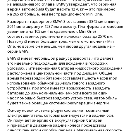
из алюминиевого сплава. BMW утверждает, что серийная
версия автомобиля будет весить 1270 кг — это примерно
на 265 кг больше, чем вес традиционного Mini One.
Размеры пятидверного BMW i3 составляют 3845 мм в длину,
2011 мм в ширину и 1537 мм в высоту. Платформа автомобиля
увеличена на 105 мм
(
по сравнению с Mini One) ,
соответственно, увеличена и колесная база до 2570 мм.
Поэтому i3 имеет больший трек, чем его
«
оппонент» Mini
One, но все же он меньше, чем любая другая модель из i-
серии BMW.
BMW i3 имеет небольшой радиус разворота, что делает
его идеально подходящим для вождения в городских
условиях. Литиево-ионная батарея жидкостного охлаждения
расположена в центральной части под днищем. Общее
время перезарядки батареи составляет шесть часов
(
при
использовании обычной 220-вольтового зарядного
устройства) , при этом имеется возможность зарядить
батарею до 80% номинальной емкости всего за один
час с помощью быстрозарядного устройства. Автомобиль
будет также оснащен системой рекуперации энергии.
Основу новой системы plug-in составляет компактный
электродвигатель, который монтируется на задней оси.
Он получает энергию от аккумуляторной батареи
и приводит в движение задние колеса посредством
одноступенчатой коробки передач. Максимальная скорость