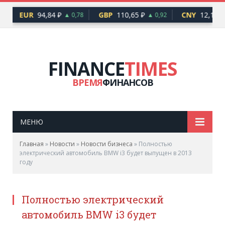
EUR
94,84 ₽
GBP
110,65 ₽
CNY
12,17 ₽
6
▲ 0,78
▲ 0,92
FINANCE
TIMES
ВРЕМЯ
ФИНАНСОВ
МЕНЮ
Главная
»
Новости
»
Новости бизнеса
»
Полностью
электрический автомобиль BMW i3 будет выпущен в 2013
году
Полностью электрический
автомобиль BMW i3 будет