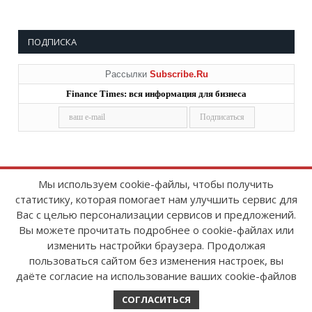
ПОДПИСКА
Рассылки
Subscribe.Ru
Finance Times: вся информация для бизнеса
Мы используем cookie-файлы, чтобы получить
статистику, которая помогает нам улучшить сервис для
Copyright © 2008-2026
FinanceTimes
Вас с целью персонализации сервисов и предложений.
Зарегистрировано в Роскомнадзоре
Вы можете прочитать подробнее о cookie-файлах или
Свидетельство о регистрации СМИ:
изменить настройки браузера. Продолжая
серия Эл № ФС77-86300 от 10 ноября 2023 г
пользоваться сайтом без изменения настроек, вы
даёте согласие на использование ваших cookie-файлов
СОГЛАСИТЬСЯ