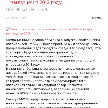
выпущен в 2013 году
0
721
03 АВГУСТА 2011
БИЗНЕС
Компания BMW недавно объявила о запуске новой линейки
автомобилей i-серии — более практичных и более дешевых,
предназначенных для городской среды. Как ожидается, BMW
i3, который будет оснащен электроприводом
со стандартным плагином или
(
опционально)
полуавтоматическим расширителем диапазона, поступит
в продажу в 2013 году.
В отличие от большинства современных малолитражных
автомобилей BMW, модель i3, ранее известная как Megacity
Vehicle, может похвастаться заметно высокой посадкой,
которая обеспечивает четырем пассажирам этого
автомобиля отличный круговой обзор. Несмотря
на компактность автомобиля, за задними сиденьями
имеется 200-литровое багажное пространство.
Как и у BMW i8, корпус модели i3 изготовлен из легкого,
но весьма прочного углепластика
(
пластик, армированный
углеродным волокном) , а шасси — преимущественного