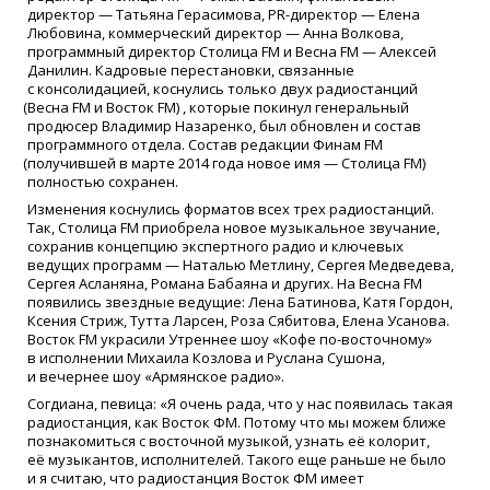
директор — Татьяна Герасимова, PR-директор — Елена
Любовина, коммерческий директор — Анна Волкова,
программный директор Столица FM и Весна FM — Алексей
Данилин. Кадровые перестановки, связанные
с консолидацией, коснулись только двух радиостанций
(Весна
FM и Восток FM) , которые покинул генеральный
продюсер Владимир Назаренко, был обновлен и состав
программного отдела. Состав редакции Финам FM
(получившей
в марте 2014 года новое имя — Столица FM)
полностью сохранен.
Изменения коснулись форматов всех трех радиостанций.
Так, Столица FM приобрела новое музыкальное звучание,
сохранив концепцию экспертного радио и ключевых
ведущих программ — Наталью Метлину, Сергея Медведева,
Сергея Асланяна, Романа Бабаяна и других. На Весна FM
появились звездные ведущие: Лена Батинова, Катя Гордон,
Ксения Стриж, Тутта Ларсен, Роза Сябитова, Елена Усанова.
Восток FM украсили Утреннее шоу
«Кофе
по-восточному»
в исполнении Михаила Козлова и Руслана Сушона,
и вечернее шоу
«Армянское
радио».
Согдиана, певица:
«Я
очень рада, что у нас появилась такая
радиостанция, как Восток ФМ. Потому что мы можем ближе
познакомиться с восточной музыкой, узнать её колорит,
её музыкантов, исполнителей. Такого еще раньше не было
и я считаю, что радиостанция Восток ФМ имеет