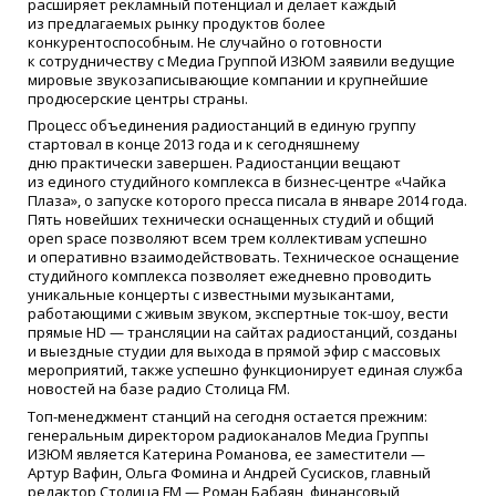
расширяет рекламный потенциал и делает каждый
из предлагаемых рынку продуктов более
конкурентоспособным. Не случайно о готовности
к сотрудничеству с Медиа Группой ИЗЮМ заявили ведущие
мировые звукозаписывающие компании и крупнейшие
продюсерские центры страны.
Процесс объединения радиостанций в единую группу
стартовал в конце 2013 года и к сегодняшнему
дню практически завершен. Радиостанции вещают
из единого студийного комплекса в бизнес-центре
«Чайка
Плаза», о запуске которого пресса писала в январе 2014 года.
Пять новейших технически оснащенных студий и общий
open space позволяют всем трем коллективам успешно
и оперативно взаимодействовать. Техническое оснащение
студийного комплекса позволяет ежедневно проводить
уникальные концерты с известными музыкантами,
работающими с живым звуком, экспертные ток-шоу, вести
прямые HD — трансляции на сайтах радиостанций, созданы
и выездные студии для выхода в прямой эфир с массовых
мероприятий, также успешно функционирует единая служба
новостей на базе радио Столица FM.
Топ-менеджмент станций на сегодня остается прежним:
генеральным директором радиоканалов Медиа Группы
ИЗЮМ является Катерина Романова, ее заместители —
Артур Вафин, Ольга Фомина и Андрей Сусисков, главный
редактор Столица FM — Роман Бабаян, финансовый