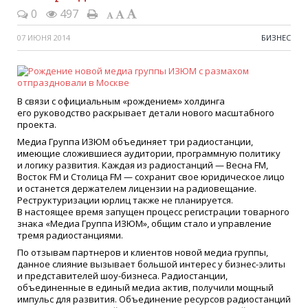
0
497
07 ИЮНЯ 2014
БИЗНЕС
В связи с официальным
«рождением
» холдинга
его руководство раскрывает детали нового масштабного
проекта.
Медиа Группа ИЗЮМ объединяет три радиостанции,
имеющие сложившиеся аудитории, программную политику
и логику развития. Каждая из радиостанций — Весна FM,
Восток FM и Столица FM — сохранит свое юридическое лицо
и останется держателем лицензии на радиовещание.
Реструктуризации юрлиц также не планируется.
В настоящее время запущен процесс регистрации товарного
знака
«Медиа
Группа ИЗЮМ», общим стало и управление
тремя радиостанциями.
По отзывам партнеров и клиентов новой медиа группы,
данное слияние вызывает большой интерес у бизнес-элиты
и представителей шоу-бизнеса. Радиостанции,
объединенные в единый медиа актив, получили мощный
импульс для развития. Объединение ресурсов радиостанций