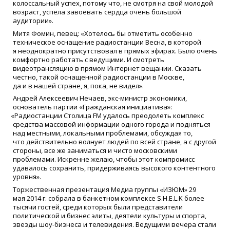
колоссальный успех, потому что, не смотря на свой молодой
возраст, успела завоевать сердца очень большой
аудитории».
Митя Фомин, певец:
«Хотелось
бы отметить особенно
техническое оснащение радиостанции Весна, в которой
я неоднократно присутствовал в прямых эфирах. Было очень
комфортно работать с ведущими. И смотреть
видеотрансляцию в прямом Интернет вещании. Сказать
честно, такой оснащенной радиостанции в Москве,
да и в нашей стране, я, пока, не видел».
Андрей Алексеевич Нечаев, экс-министр экономики,
основатель партии
«Гражданская
инициатива»:
«Радиостанции
Столица FM удалось преодолеть комплекс
средства массовой информации одного города и подняться
над местными, локальными проблемами, обсуждая то,
что действительно волнует людей по всей стране, а с другой
стороны, все же заниматься и чисто московскими
проблемами. Искренне желаю, чтобы этот компромисс
удавалось сохранить, придерживаясь высокого контентного
уровня».
Торжественная презентация Медиа группы
«ИЗЮМ
» 29
мая 2014 г. собрала в банкетном комплексе S.H.E.L.K более
тысячи гостей, среди которых были представители
политической и бизнес элиты, деятели культуры и спорта,
звезды шоу-бизнеса и телевидения. Ведущими вечера стали