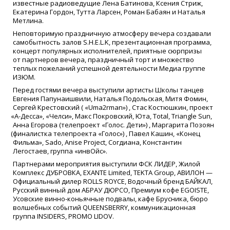
известные радиоведущие Лена Батинова, Ксения Стриж,
Екатерина Гордон, Тутта Ларсен, Роман Бабаян и Наталья
Метлина.
Неповторимую праздничную атмосферу вечера создавали
самобытность залов S.H.E.L.K, презентационная программа,
концерт популярных исполнителей, приятные сюрпризы
от партнеров вечера, праздничный торт и множество
теплых пожеланий успешной деятельности Медиа группе
ИЗЮМ.
Перед гостями вечера выступили артисты Школы танцев
Евгения Папунаишвили, Наталья Подольская, Митя Фомин,
Сергей Крестовский
(
«Uma2rman
») , Стас Костюшкин, проект
«А
-Десса»,
«Челси
», Макс Покровский, Юта, Total, Triangle Sun,
Анна Егорова
(телепроект
«Голос
. Дети») , Маргарита Позоян
(финалистка
телепроекта
«Голос
») , Павел Кашин,
«Конец
Фильма», Sado, Anise Project, Согдиана, Константин
Легостаев, группа
«инвОйс
».
Партнерами мероприятия выступили ФСК ЛИДЕР, Жилой
Комплекс ДУБРОВКА, EXANTE Limited, TEKTA Group, АВИЛОН —
Официальный дилер ROLLS ROYCE, Водочный бренд БАЙКАЛ,
Русский винный дом АБРАУ ДЮРСО, Премиум кофе EGOISTE,
Усовские винно-коньячные подвалы, кафе Брусника, бюро
волшебных событий QUEENSBERRY, коммуникационная
группа INSIDERS, PROMO LIDOV.