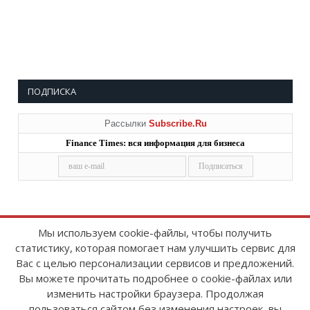
ПОДПИСКА
Рассылки
Subscribe.Ru
Finance Times: вся информация для бизнеса
Мы используем cookie-файлы, чтобы получить
статистику, которая помогает нам улучшить сервис для
Copyright © 2008-2026
FinanceTimes
Вас с целью персонализации сервисов и предложений.
Зарегистрировано в Роскомнадзоре
Вы можете прочитать подробнее о cookie-файлах или
Свидетельство о регистрации СМИ:
изменить настройки браузера. Продолжая
серия Эл № ФС77-86300 от 10 ноября 2023 г
пользоваться сайтом без изменения настроек, вы