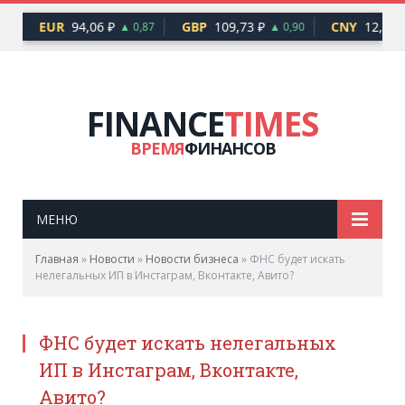
EUR
94,06 ₽
GBP
109,73 ₽
CNY
12,06 ₽
48
▲ 0,87
▲ 0,90
FINANCE
TIMES
ВРЕМЯ
ФИНАНСОВ
МЕНЮ
Главная
»
Новости
»
Новости бизнеса
»
ФНС будет искать
нелегальных ИП в Инстаграм, Вконтакте, Авито?
ФНС будет искать нелегальных
ИП в Инстаграм, Вконтакте,
Авито?