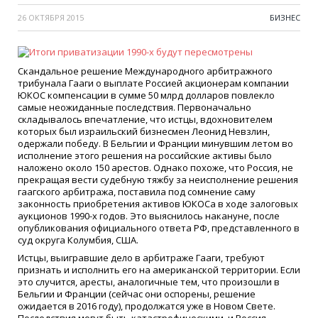
26 ОКТЯБРЯ 2015
БИЗНЕС
Скандальное решение Международного арбитражного
трибунала Гааги о выплате Россией акционерам компании
ЮКОС компенсации в сумме 50 млрд долларов повлекло
самые неожиданные последствия. Первоначально
складывалось впечатление, что истцы, вдохновителем
которых был израильский бизнесмен Леонид Невзлин,
одержали победу. В Бельгии и Франции минувшим летом во
исполнение этого решения на российские активы было
наложено около 150 арестов. Однако похоже, что Россия, не
прекращая вести судебную тяжбу за неисполнение решения
гаагского арбитража, поставила под сомнение саму
законность приобретения активов ЮКОСа в ходе залоговых
аукционов 1990-х годов. Это выяснилось накануне, после
опубликования официального ответа РФ, представленного в
суд округа Колумбия, США.
Истцы, выигравшие дело в арбитраже Гааги, требуют
признать и исполнить его на американской территории. Если
это случится, аресты, аналогичные тем, что произошли в
Бельгии и Франции (сейчас они оспорены, решение
ожидается в 2016 году), продолжатся уже в Новом Свете.
Последствия могут быть катастрофическими, и Россия