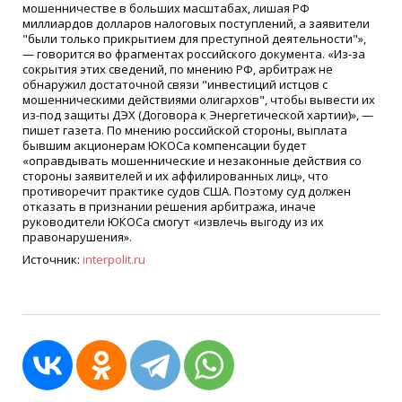
мошенничестве в больших масштабах, лишая РФ
миллиардов долларов налоговых поступлений, а заявители
"были только прикрытием для преступной деятельности"»,
— говорится во фрагментах российского документа. «Из-за
сокрытия этих сведений, по мнению РФ, арбитраж не
обнаружил достаточной связи "инвестиций истцов с
мошенническими действиями олигархов", чтобы вывести их
из-под защиты ДЭХ (Договора к Энергетической хартии)», —
пишет газета. По мнению российской стороны, выплата
бывшим акционерам ЮКОСа компенсации будет
«оправдывать мошеннические и незаконные действия со
стороны заявителей и их аффилированных лиц», что
противоречит практике судов США. Поэтому суд должен
отказать в признании решения арбитража, иначе
руководители ЮКОСа смогут «извлечь выгоду из их
правонарушения».
Источник:
interpolit.ru