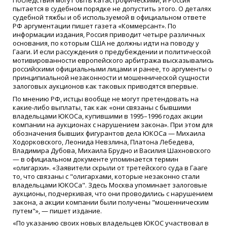
пытается в судебном порядке не допустить этого. О деталях
судебной тяжбы и об используемой в официальном ответе
РФ аргументации пишет газета «Коммерсант». По
информации издания, Россия приводит четыре различных
основания, по которым США не должны идти на поводу у
Гааги. И если рассуждения о предубеждении и политической
мотивированности европейского арбитража высказывались
российскими официальными лицами и ранее, то аргументы о
принципиальной незаконности и мошеннической сущности
залоговых аукционов как таковых приводятся впервые.
По мнению РФ, истцы вообще не могут претендовать на
какие-либо выплаты, так как «они связаны с бывшими
владельцами ЮКОСа, купившими в 1995–1996 годах акции
компании на аукционах с нарушением закона». При этом для
обозначения бывших фигурантов дела ЮКОСа — Михаила
Ходорковского, Леонида Невзлина, Платона Лебедева,
Владимира Дубова, Михаила Брудно и Василия Шахновского
— в официальном документе упоминается термин
«олигархи». «Заявители скрыли от третейского суда в Гааге
то, что связаны с "олигархами, которые незаконно стали
владельцами ЮКОСа". Здесь Москва упоминает залоговые
аукционы, подчеркивая, что они проводились с нарушением
закона, а акции компании были получены "мошенническим
путем"», — пишет издание.
«По указанию своих новых владельцев ЮКОС участвовал в