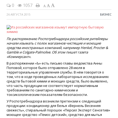
0
1057
26 АВГУСТА 2015
БИЗНЕС
По распоряжению Роспотребнадзора российские ритейлеры
начали изымать с полок магазинов чистящие и моющие
средства иностранных компаний, например Henkel, Procter &
Gamble и Colgate-Palmolive. Об этом пишет газета
«Коммерсант».
В распоряжении «Ъ» есть письмо главы ведомства Анны
Поповой, которое было отправлено 28 июля в
территориальные управления службы. В нём говорится о
том, что в ходе проведённых лабораторных исследованиях
средств бытовой химии и моющих средств, было выявлено,
что часть продукции не соответствует нормативным
требованиям по санитарно-химическим и
токсикологическим показателям безопасности.
У Роспотребнадзора возникли претензии к следующей
продукции: кондиционер для белья «Вернель Весенняя
свежесть», стиральный порошок «Персил Эксперт Сенсетив»
моющее средство «Пемос детский», средство для мытья