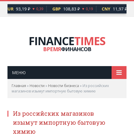
EUR
93,19 ₽
GBP
108,83 ₽
CNY
11,97 ₽
▼ 0,39
▼ 0,19
FINANCE
TIMES
ВРЕМЯ
ФИНАНСОВ
МЕНЮ
Главная
»
Новости
»
Новости бизнеса
»
Из российских
магазинов изымут импортную бытовую химию
Из российских магазинов
изымут импортную бытовую
химию