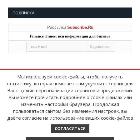
ПОДПИСКА
Рассылки
Subscribe.Ru
Finance Times: вся информация для бизнеса
Мы используем cookie-файлы, чтобы получить
статистику, которая помогает нам улучшить сервис для
Copyright © 2008-2026
FinanceTimes
Вас с целью персонализации сервисов и предложений.
Зарегистрировано в Роскомнадзоре
Вы можете прочитать подробнее о cookie-файлах или
Свидетельство о регистрации СМИ:
изменить настройки браузера. Продолжая
серия Эл № ФС77-86300 от 10 ноября 2023 г
пользоваться сайтом без изменения настроек, вы
даёте согласие на использование ваших cookie-файлов
СОГЛАСИТЬСЯ