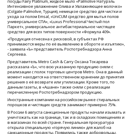
посуды Fairy Platinum, жидкое мыло «Palmolive Натурэль
Интенсивное увлажнение Олива и Увлажняющее молочко»
(Colgate-Palmolive, Турция), немецкое средство для чистки и
ухода за полом Emsal, «UniCUM средство для мытья полов
универсальное СПА», «Luxus Professional Чистый пол
Паркет», универсальное антибактериальное чистящее
средство для всех типов поверхности «Формула 409».
«Продукция отнесена к рисковой, в субъектах РФ
принимаются меры по её выявлению в обороте и изъятию»,
- заявила «Ъ» представитель Роспотребнадзора Анна
Сергеева.
Представитель Metro Cash & Carry Оксана Токарева
рассказала «Ъ», что всю указанную продукцию сняли с
реализации с полок торговых центров Metro. Она в данный
момент находится на ответственном хранении до принятия
решения о её возврате или утилизации. Кроме того, по
данным газеты, в «Ашане» также сняли с реализации
перечисленную Роспотребнадзором продукцию.
Иностранные компании на российском рынке стиральных
порошков и чистящих средств занимают примерно 75%.
В России 6 августа санкционные продукты начали изымать и
уничтожать как на границе, так и в складских помещениях и
в магазинах по всей стране. Генеральная прокуратура
открыла специальную «горячую линию» для жалоб на
санкционные продукты. Появились также добровольцы,