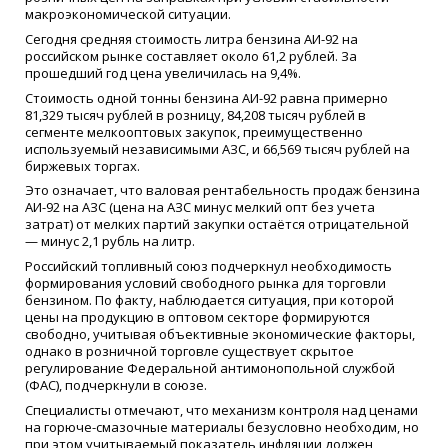
макроэкономической ситуации.
Сегодня средняя стоимость литра бензина АИ-92 на
российском рынке составляет около 61,2 рублей. За
прошедший год цена увеличилась на 9,4%.
Стоимость одной тонны бензина АИ-92 равна примерно
81,329 тысяч рублей в розницу, 84,208 тысяч рублей в
сегменте мелкооптовых закупок, преимущественно
используемый независимыми АЗС, и 66,569 тысяч рублей на
биржевых торгах.
Это означает, что валовая рентабельность продаж бензина
АИ-92 на АЗС (цена на АЗС минус мелкий опт без учета
затрат) от мелких партий закупки остаётся отрицательной
— минус 2,1 рубль на литр.
Российский топливный союз подчеркнул необходимость
формирования условий свободного рынка для торговли
бензином. По факту, наблюдается ситуация, при которой
цены на продукцию в оптовом секторе формируются
свободно, учитывая объективные экономические факторы,
однако в розничной торговле существует скрытое
регулирование Федеральной антимонопольной службой
(ФАС), подчеркнули в союзе.
Специалисты отмечают, что механизм контроля над ценами
на горюче-смазочные материалы безусловно необходим, но
при этом учитываемый показатель инфляции должен