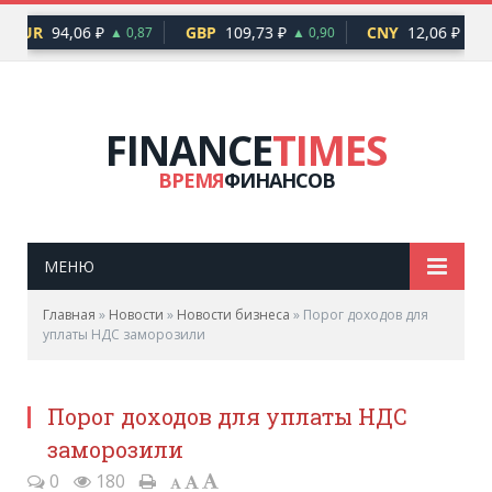
EUR
94,06 ₽
GBP
109,73 ₽
CNY
12,06 ₽
▲ 0,87
▲ 0,90
▲ 0,
FINANCE
TIMES
ВРЕМЯ
ФИНАНСОВ
МЕНЮ
Главная
»
Новости
»
Новости бизнеса
»
Порог доходов для
уплаты НДС заморозили
Порог доходов для уплаты НДС
заморозили
0
180