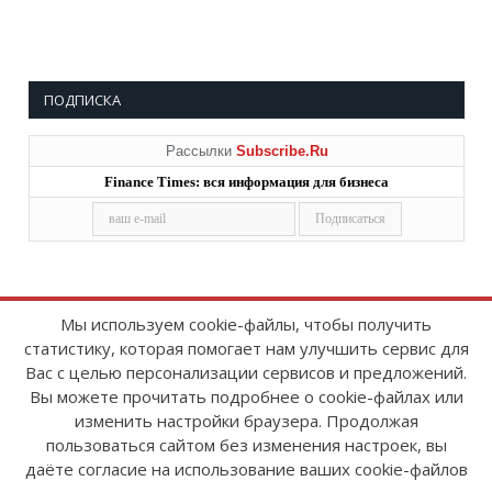
ПОДПИСКА
Рассылки
Subscribe.Ru
Finance Times: вся информация для бизнеса
Мы используем cookie-файлы, чтобы получить
статистику, которая помогает нам улучшить сервис для
Copyright © 2008-2026
FinanceTimes
Вас с целью персонализации сервисов и предложений.
Зарегистрировано в Роскомнадзоре
Вы можете прочитать подробнее о cookie-файлах или
Свидетельство о регистрации СМИ:
изменить настройки браузера. Продолжая
серия Эл № ФС77-86300 от 10 ноября 2023 г
пользоваться сайтом без изменения настроек, вы
даёте согласие на использование ваших cookie-файлов