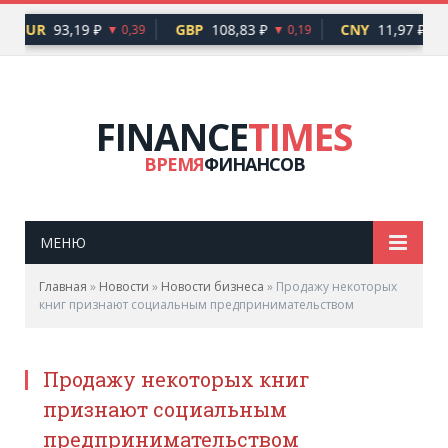
EUR
93,19 ₽
GBP
108,83 ₽
CNY
11,97 ₽
▼ 0,39
▼ 0,19
FINANCE
TIMES
ВРЕМЯ
ФИНАНСОВ
МЕНЮ
Главная
»
Новости
»
Новости бизнеса
»
Продажу некоторых
книг признают социальным предпринимательством
Продажу некоторых книг
признают социальным
предпринимательством