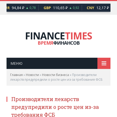
EUR
94,84 ₽
GBP
110,65 ₽
CNY
12,17 ₽
▲ 0,78
▲ 0,92
▲ 0,
FINANCE
TIMES
ВРЕМЯ
ФИНАНСОВ
МЕНЮ
Главная
»
Новости
»
Новости бизнеса
»
Производители
лекарств предупредили о росте цен из-за требования ФСБ
Производители лекарств
предупредили о росте цен из-за
требования ФСБ