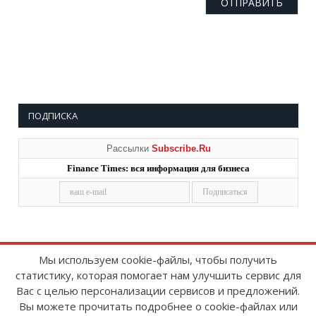
ПОДПИСКА
Рассылки
Subscribe.Ru
Finance Times: вся информация для бизнеса
Мы используем cookie-файлы, чтобы получить
статистику, которая помогает нам улучшить сервис для
Copyright © 2008-2026
FinanceTimes
Вас с целью персонализации сервисов и предложений.
Зарегистрировано в Роскомнадзоре
Вы можете прочитать подробнее о cookie-файлах или
Свидетельство о регистрации СМИ: