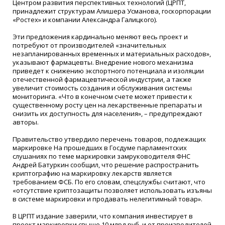
Центром развития перспективных технологий (ЦРПТ,
принадлежит структурам Алишера Усманова, госкорпорации
«Ростех» и компании Александра Галицкого).
Эти предложения кардинально меняют весь проект и
потребуют от производителей «значительных
незапланированных временных и материальных расходов»,
указывают фармацевты. Внедрение нового механизма
приведет к снижению экспортного потенциала и изоляции
отечественной фармацевтической индустрии, а также
увеличит стоимость создания и обслуживания системы
мониторинга. «Что в конечном счете может привести к
существенному росту цен на лекарственные препараты и
снизить их доступность для населения», – предупреждают
авторы.
Правительство утвердило перечень товаров, подлежащих
маркировке На прошедших в Госдуме парламентских
слушаниях по теме маркировки замруководителя ФНС
Андрей Батуркин сообщил, что решение распространить
криптографию на маркировку лекарств является
требованием ФСБ. По его словам, спецслужбы считают, что
«отсутствие криптозащиты позволяет использовать изъяны
в системе маркировки и продавать нелегитимный товар».
В ЦРПТ издание заверили, что компания инвестирует в
проект маркировки свыше 10 млрд руб. и от производителей