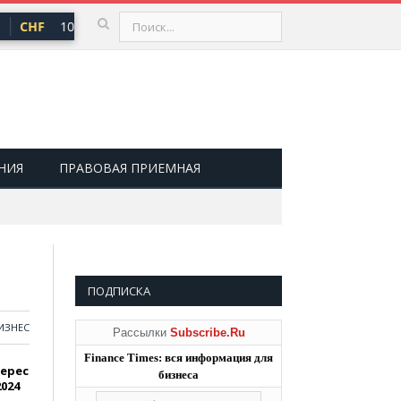
CHF
101,30 ₽
USD
82,17 ₽
EUR
94,84 ₽
▲ 0,64
▲ 0,76
▲
НИЯ
ПРАВОВАЯ ПРИЕМНАЯ
ПОДПИСКА
ИЗНЕС
Рассылки
Subscribe.Ru
Finance Times: вся информация для
терес
бизнеса
024