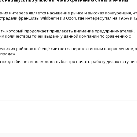
ок на запуск ПВЗ упало на 14% по сравнению с аналогичным
ния интереса является насыщение рынка и высокая конкуренция, ч
традали франшизы Wildberries и Ozon, где интерес упал на 19,6% и 1
ет», который продолжает привлекать внимание предпринимателей,
им количеством точек выдачи у данной компании по сравнению с
 сельских районах всё ещё считается перспективным направлением, 
 продаж.
 вход в бизнес и возможность быстро начать работу делают эту ни