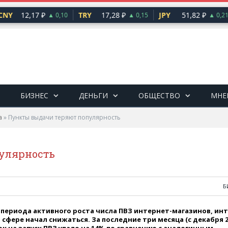
NY
12,17 ₽
TRY
17,28 ₽
JPY
51,82 ₽
▲ 0,10
▲ 0,15
▲ 0,21
БИЗНЕС
ДЕНЬГИ
ОБЩЕСТВО
МНЕ
а
»
Пункты выдачи теряют популярность
улярность
Б
 периода активного роста числа ПВЗ интернет-магазинов, ин
й сфере начал снижаться. За последние три месяца (с декабря 2