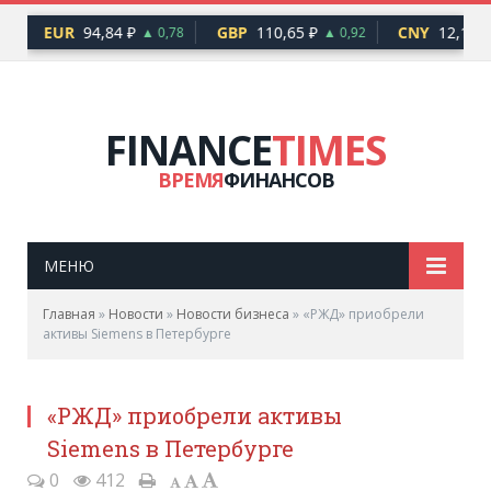
EUR
94,84 ₽
GBP
110,65 ₽
CNY
12,17 ₽
6
▲ 0,78
▲ 0,92
FINANCE
TIMES
ВРЕМЯ
ФИНАНСОВ
МЕНЮ
Главная
»
Новости
»
Новости бизнеса
»
«РЖД» приобрели
активы Siemens в Петербурге
«РЖД» приобрели активы
Siemens в Петербурге
0
412