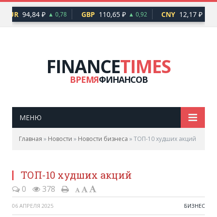
EUR
94,84 ₽
GBP
110,65 ₽
CNY
12,17 ₽
▲ 0,78
▲ 0,92
▲ 0,
FINANCE
TIMES
ВРЕМЯ
ФИНАНСОВ
МЕНЮ
Главная
»
Новости
»
Новости бизнеса
»
ТОП-10 худших акций
ТОП-10 худших акций
0
378
06 АПРЕЛЯ 2025
БИЗНЕС