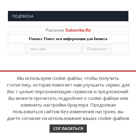
ПОДПИСКА
Рассылки
Subscribe.Ru
Finance Times: вся информация для бизнеса
Мы используем cookie-файлы, чтобы получить
статистику, которая помогает нам улучшить сервис для
Copyright © 2008-2026
FinanceTimes
Вас с целью персонализации сервисов и предложений.
Зарегистрировано в Роскомнадзоре
Вы можете прочитать подробнее о cookie-файлах или
Свидетельство о регистрации СМИ:
изменить настройки браузера. Продолжая
серия Эл № ФС77-86300 от 10 ноября 2023 г
пользоваться сайтом без изменения настроек, вы
даёте согласие на использование ваших cookie-файлов
СОГЛАСИТЬСЯ