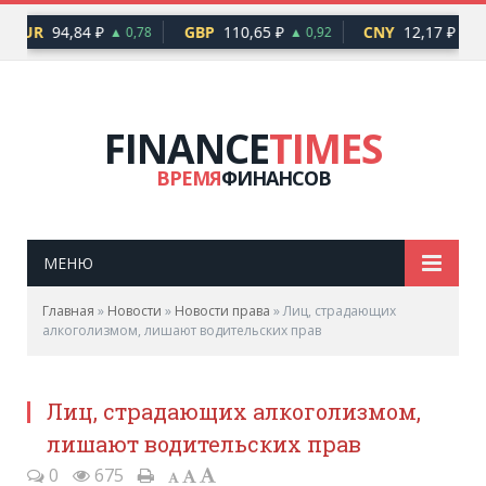
EUR
94,84 ₽
GBP
110,65 ₽
CNY
12,17 ₽
▲ 0,78
▲ 0,92
▲ 0,
FINANCE
TIMES
ВРЕМЯ
ФИНАНСОВ
МЕНЮ
Главная
»
Новости
»
Новости права
»
Лиц, страдающих
алкоголизмом, лишают водительских прав
Лиц, страдающих алкоголизмом,
лишают водительских прав
0
675