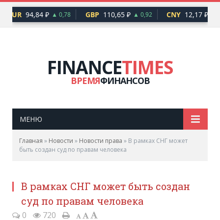
EUR
94,84 ₽
GBP
110,65 ₽
CNY
12,17 ₽
▲ 0,78
▲ 0,92
▲ 0
FINANCE
TIMES
ВРЕМЯ
ФИНАНСОВ
МЕНЮ
Главная
»
Новости
»
Новости права
»
В рамках СНГ может
быть создан суд по правам человека
В рамках СНГ может быть создан
суд по правам человека
0
720