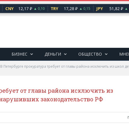
CNY
12,17 ₽
TRY
17,28 ₽
JPY
51,82 ₽
▲ 0,10
▲ 0,15
▲ 0
БИЗНЕС
ДЕНЬГИ
ОБЩЕСТВО
МНЕ
»
В Петербурге прокуратура требует от главы района исключить из школ д
ребует от главы района исключить из
, нарушивших законодательство РФ