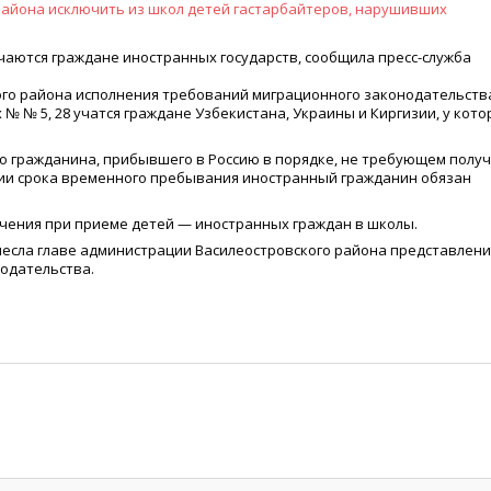
чаются граждане иностранных государств, сообщила пресс-служба
ого района исполнения требований миграционного законодательств
 № № 5, 28 учатся граждане Узбекистана, Украины и Киргизии, у кот
о гражданина, прибывшего в Россию в порядке, не требующем полу
ении срока временного пребывания иностранный гражданин обязан
ичения при приеме детей — иностранных граждан в школы.
несла главе администрации Василеостровского района представлен
одательства.