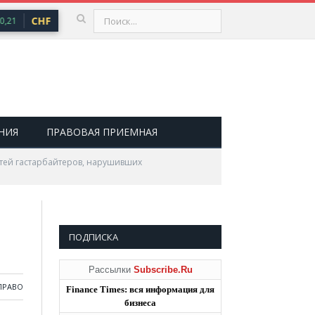
CHF
101,30 ₽
USD
82,17 ₽
EUR
94,84 
,21
▲ 0,64
▲ 0,76
НИЯ
ПРАВОВАЯ ПРИЕМНАЯ
етей гастарбайтеров, нарушивших
ПОДПИСКА
Рассылки
Subscribe.Ru
ПРАВО
Finance Times: вся информация для
бизнеса