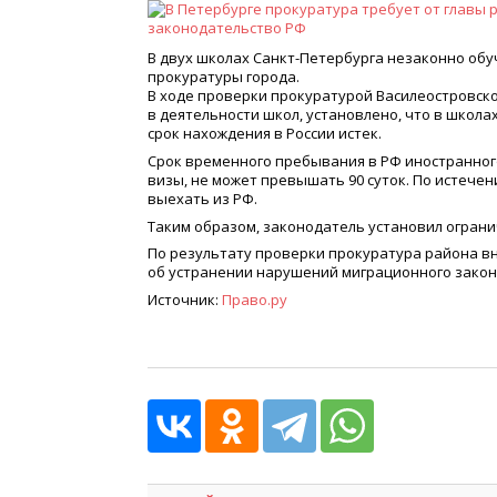
В двух школах Санкт-Петербурга незаконно обу
прокуратуры города.
В ходе проверки прокуратурой Василеостровск
в деятельности школ, установлено, что в школах
срок нахождения в России истек.
Срок временного пребывания в РФ иностранног
визы, не может превышать 90 суток. По истеч
выехать из РФ.
Таким образом, законодатель установил огран
По результату проверки прокуратура района в
об устранении нарушений миграционного закон
Источник:
Право.ру