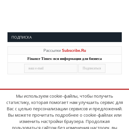
ПОДПИСКА
Рассылки
Subscribe.Ru
Finance Times: вся информация для бизнеса
Мы используем cookie-файлы, чтобы получить
статистику, которая помогает нам улучшить сервис для
Copyright © 2008-2026
FinanceTimes
Вас с целью персонализации сервисов и предложений.
Зарегистрировано в Роскомнадзоре
Вы можете прочитать подробнее о cookie-файлах или
Свидетельство о регистрации СМИ:
изменить настройки браузера. Продолжая
серия Эл № ФС77-86300 от 10 ноября 2023 г
пользоваться сайтом без изменения настроек, вы