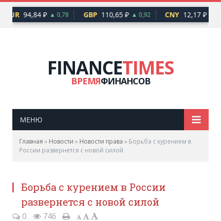
EUR
94,84 ₽
GBP
110,65 ₽
CNY
12,17 ₽
▲ 0,78
▲ 0,92
▲ 0,
FINANCE
TIMES
ВРЕМЯ
ФИНАНСОВ
МЕНЮ
Главная
»
Новости
»
Новости права
»
Борьба с курением в
России развернется с новой силой
Борьба с курением в России
развернется с новой силой
0
746