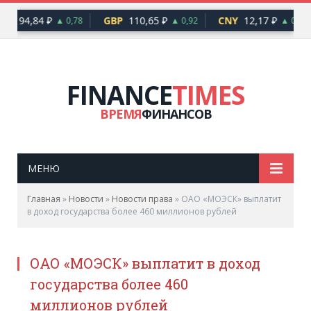
UR
94,84 ₽
GBP
110,65 ₽
CNY
12,17 ₽
▲ 0,78
▲ 0,92
▲ 0,10
FINANCE
TIMES
ВРЕМЯ
ФИНАНСОВ
МЕНЮ
Главная
»
Новости
»
Новости права
»
ОАО «МОЭСК» выплатит
в доход государства более 460 миллионов рублей
ОАО «МОЭСК» выплатит в доход
государства более 460
миллионов рублей