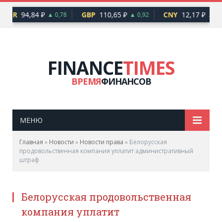
EUR
94,84 ₽
GBP
110,65 ₽
CNY
12,17 ₽
▲ 0,78
▲ 0,92
▲ 0,
FINANCE
TIMES
ВРЕМЯ
ФИНАНСОВ
МЕНЮ
Главная
»
Новости
»
Новости права
»
Белорусская
продовольственная компания уплатит административный
штраф
Белорусская продовольственная
компания уплатит