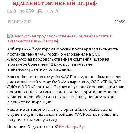
административный штраф
0
959
13 МАРТА 2012
ПРАВО
Арбитражный суд города Москвы подтвердил законность
постановления ФАС России о наложении на ООО
«
Белорусская продовольственная компания» штрафа
в размере более чем 12 млн. руб. за участие
в антиконкурентном соглашении.
Как сообщает пресс-служба ФАС России, ранее был выявлен
ряд соглашений между ОАО
«
Мозырьсоль», ООО
«
БПК», ЗАО
«
ТДС» и OOО
«
Евротраст Экспо» об условиях реализации соли
производства ОАО
«
Мозырьсоль» на территории Москвы
и Московской области. Это является нарушением закона
о защите конкуренции.
Решение антимонопольного органа было обжаловано
в суде, но суд поддержал позицию ФАС России, и решение
вступило в законную силу.
Источник: Отдел новостей
ИА
«
Клерк.Ру»