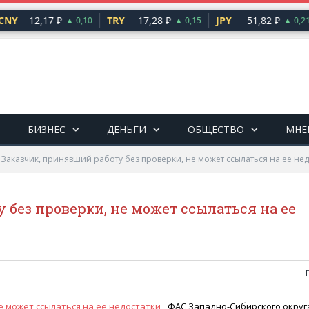
NY
12,17 ₽
TRY
17,28 ₽
JPY
51,82 ₽
▲ 0,10
▲ 0,15
▲ 0,21
БИЗНЕС
ДЕНЬГИ
ОБЩЕСТВО
МНЕ
»
Заказчик, принявший работу без проверки, не может ссылаться на ее нед
 без проверки, не может ссылаться на ее
ФАС Западно-Сибирского округ