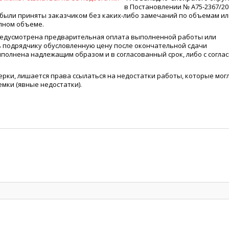
в Постановлении № А75-2367/20
ы были приняты заказчиком без каких-либо замечаний по объемам ил
олном объеме.
предусмотрена предварительная оплата выполненной работы или
ь подрядчику обусловленную цену после окончательной сдачи
полнена надлежащим образом и в согласованный срок, либо с соглас
ерки, лишается права ссылаться на недостатки работы, которые мог
емки
(
явные недостатки).