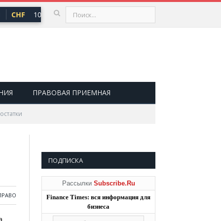
CHF
101,30 ₽
USD
82,17 ₽
EUR
94,84 ₽
▲ 0,64
▲ 0,76
▲
НИЯ
ПРАВОВАЯ ПРИЕМНАЯ
остатки
ПОДПИСКА
Рассылки
Subscribe.Ru
ПРАВО
Finance Times: вся информация для
бизнеса
а