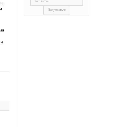
11
и
ия
ли