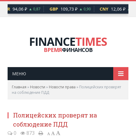
EUR
94,06 ₽
GBP
109,73 ₽
CNY
12,06 ₽
▲ 0,87
▲ 0,90
▲ 0,1
FINANCE
TIMES
ВРЕМЯ
ФИНАНСОВ
МЕНЮ
Главная
»
Новости
»
Новости права
»
Полицейских проверят
на соблюдение ПДД
Полицейских проверят на
соблюдение ПДД
0
873