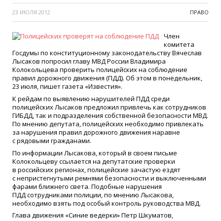
23 ИЮЛЯ 2012
ПРАВО
Член
комитета
Госдумы по конституционному законодательству Вячеслав
Лысаков попросил главу МВД России Владимира
Колокольцева проверить полицейских на соблюдение
правил дорожного движения
(
ПДД). Об этом в понедельник,
23 июля, пишет газета
«
Известия».
К рейдам по выявлению нарушителей ПДД среди
полицейских Лысаков предложил привлечь как сотрудников
ГИБДД, так и подразделения собственной безопасности МВД.
По мнению депутата, полицейских необходимо привлекать
за нарушения правил дорожного движения наравне
с рядовыми гражданами.
По информации Лысакова, который в своем письме
Колокольцеву ссылается на депутатские проверки
в российских регионах, полицейские зачастую ездят
с непристегнутыми ремнями безопасности и выключенными
фарами ближнего света. Подобные нарушения
ПДД сотрудниками полиции, по мнению Лысакова,
необходимо взять под особый контроль руководства МВД.
Глава движения
«
Синие ведерки» Петр Шкуматов,