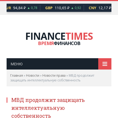
EUR
94,84 ₽
GBP
110,65 ₽
CNY
12,17 ₽
▲ 0,78
▲ 0,92
▲ 0
FINANCE
TIMES
ВРЕМЯ
ФИНАНСОВ
МЕНЮ
Главная
»
Новости
»
Новости права
»
МВД продолжит
защищать интеллектуальную собственность
МВД продолжит защищать
интеллектуальную
собственность