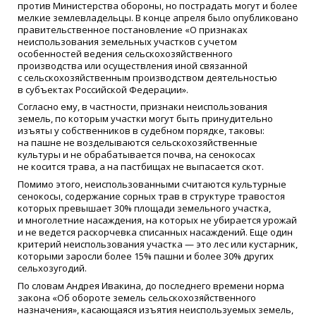
против Министерства обороны, но пострадать могут и более
мелкие землевладельцы. В конце апреля было опубликовано
правительственное постановление
«
О признаках
неиспользования земельных участков с учетом
особенностей ведения сельскохозяйственного
производства или осуществления иной связанной
с сельскохозяйственным производством деятельностью
в субъектах Российской Федерации».
Согласно ему, в частности, признаки неиспользования
земель, по которым участки могут быть принудительно
изъяты у собственников в судебном порядке, таковы:
на пашне не возделываются сельскохозяйственные
культуры и не обрабатывается почва, на сенокосах
не косится трава, а на пастбищах не выпасается скот.
Помимо этого, неиспользованными считаются культурные
сенокосы, содержание сорных трав в структуре травостоя
которых превышает 30% площади земельного участка,
и многолетние насаждения, на которых не убирается урожай
и не ведется раскорчевка списанных насаждений. Еще один
критерий неиспользования участка — это лес или кустарник,
которыми заросли более 15% пашни и более 30% других
сельхозугодий.
По словам Андрея Ивакина, до последнего времени норма
закона
«
Об обороте земель сельскохозяйственного
назначения», касающаяся изъятия неиспользуемых земель,