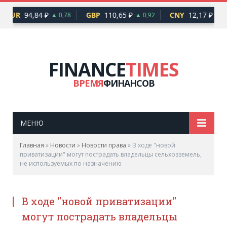
EUR
94,84 ₽
GBP
110,65 ₽
CNY
12,17 ₽
▲ 0,78
▲ 0,92
▲ 0,
FINANCE
TIMES
ВРЕМЯ
ФИНАНСОВ
МЕНЮ
Главная
»
Новости
»
Новости права
»
В ходе "новой
приватизации" могут пострадать владельцы сельхозземель,
не используемых по назначению
В ходе "новой приватизации"
могут пострадать владельцы