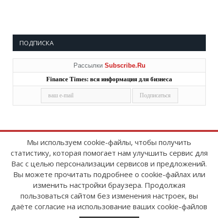
ПОДПИСКА
Рассылки
Subscribe.Ru
Finance Times: вся информация для бизнеса
Мы используем cookie-файлы, чтобы получить
статистику, которая помогает нам улучшить сервис для
Copyright © 2008-2026
FinanceTimes
Вас с целью персонализации сервисов и предложений.
Зарегистрировано в Роскомнадзоре
Вы можете прочитать подробнее о cookie-файлах или
Свидетельство о регистрации СМИ:
изменить настройки браузера. Продолжая
серия Эл № ФС77-86300 от 10 ноября 2023 г
пользоваться сайтом без изменения настроек, вы
даёте согласие на использование ваших cookie-файлов