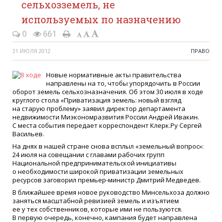
сельхозземель, не
используемых по назначению
0
661
31 ИЮЛЯ 2012
ПРАВО
Новые нормативные акты правительства
направлены на то, чтобы упорядочить в России
оборот земель сельхозназначения. Об этом 30 июля в ходе
круглого стола
«
Приватизация земель: новый взгляд
на старую проблему» заявил директор департамента
недвижимости Миэкономразвития России Андрей Ивакин.
С места события передает корреспондент Клерк.Ру Сергей
Васильев.
На днях в нашей стране снова всплыл
«
земельный вопрос»:
24 июля на совещании с главами рабочих групп
Национальной предпринимательской инициативы
о необходимости широкой приватизации земельных
ресурсов заговорил премьер-министр Дмитрий Медведев.
В ближайшее время новое руководство Минсельхоза должно
заняться масштабной ревизией земель и изъятием
ее у тех собственников, которые ими не пользуются.
В первую очередь, конечно, кампания будет направлена