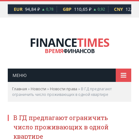
EUR
94,84 ₽
GBP
110,65 ₽
CNY
12,17 ₽
76
▲ 0,78
▲ 0,92
FINANCE
TIMES
ВРЕМЯ
ФИНАНСОВ
МЕНЮ
Главная
»
Новости
»
Новости права
»
В ГД предлагают
ограничить число проживающих в одной квартире
В ГД предлагают ограничить
число проживающих в одной
квартире