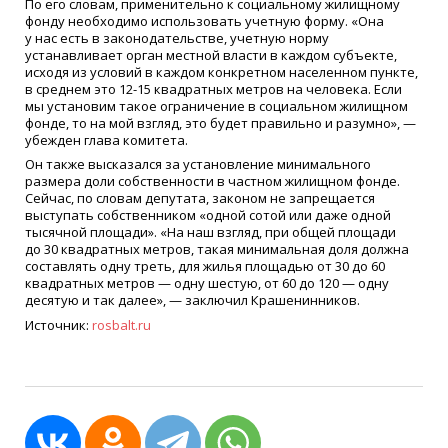
По его словам, применительно к социальному жилищному
фонду необходимо использовать учетную форму.
«
Она
у нас есть в законодательстве, учетную норму
устанавливает орган местной власти в каждом субъекте,
исходя из условий в каждом конкретном населенном пункте,
в среднем это 12-15 квадратных метров на человека. Если
мы установим такое ограничение в социальном жилищном
фонде, то на мой взгляд, это будет правильно и разумно», —
убежден глава комитета.
Он также высказался за установление минимального
размера доли собственности в частном жилищном фонде.
Сейчас, по словам депутата, законом не запрещается
выступать собственником
«
одной сотой или даже одной
тысячной площади».
«
На наш взгляд, при общей площади
до 30 квадратных метров, такая минимальная доля должна
составлять одну треть, для жилья площадью от 30 до 60
квадратных метров — одну шестую, от 60 до 120 — одну
десятую и так далее», — заключил Крашенинников.
Источник:
rosbalt.ru