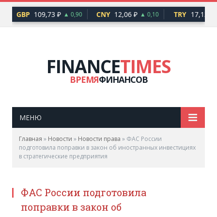
GBP
109,73 ₽
CNY
12,06 ₽
TRY
17,13 ₽
▲ 0,90
▲ 0,10
FINANCE
TIMES
ВРЕМЯ
ФИНАНСОВ
МЕНЮ
Главная
»
Новости
»
Новости права
»
ФАС России
подготовила поправки в закон об иностранных инвестициях
в стратегические предприятия
ФАС России подготовила
поправки в закон об