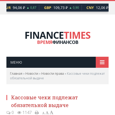
EUR
94,06 ₽
GBP
109,73 ₽
CNY
12,06 ₽
▲ 0,87
▲ 0,90
▲ 0
FINANCE
TIMES
ВРЕМЯ
ФИНАНСОВ
МЕНЮ
Главная
»
Новости
»
Новости права
»
Кассовые чеки подлежат
обязательной выдаче
Кассовые чеки подлежат
обязательной выдаче
0
1147