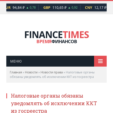
EUR
94,84 ₽
GBP
110,65 ₽
CNY
12,17 ₽
▲ 0,78
▲ 0,92
▲ 0
FINANCE
TIMES
ВРЕМЯ
ФИНАНСОВ
МЕНЮ
Главная
»
Новости
»
Новости права
»
Налоговые органы
обязаны уведомлять об исключении ККТ из госреестра
Налоговые органы обязаны
уведомлять об исключении ККТ
из госреестра