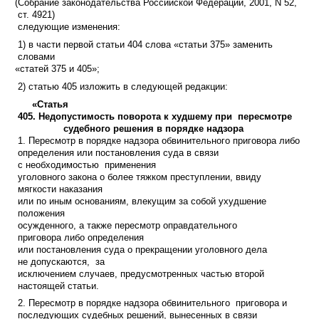
(
Собрание законодательства Российской Федерации, 2001, N 52,
ст. 4921)
следующие изменения:
1) в части первой статьи 404 слова
«
статьи 375» заменить
словами
«
статей 375 и 405»;
2) статью 405 изложить в следующей редакции:
«
Статья
405. Недопустимость поворота к худшему при пересмотре
судебного решения в порядке надзора
1. Пересмотр в порядке надзора обвинительного приговора либо
определения или постановления суда в связи
с необходимостью применения
уголовного закона о более тяжком преступлении, ввиду
мягкости наказания
или по иным основаниям, влекущим за собой ухудшение
положения
осужденного, а также пересмотр оправдательного
приговора либо определения
или постановления суда о прекращении уголовного дела
не допускаются, за
исключением случаев, предусмотренных частью второй
настоящей статьи.
2. Пересмотр в порядке надзора обвинительного приговора и
последующих судебных решений, вынесенных в связи