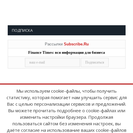
ПОДПИСКА
Рассылки
Subscribe.Ru
Finance Times: вся информация для бизнеса
Мы используем cookie-файлы, чтобы получить
статистику, которая помогает нам улучшить сервис для
Copyright © 2008-2026
FinanceTimes
Вас с целью персонализации сервисов и предложений.
Зарегистрировано в Роскомнадзоре
Вы можете прочитать подробнее о cookie-файлах или
Свидетельство о регистрации СМИ:
изменить настройки браузера. Продолжая
серия Эл № ФС77-86300 от 10 ноября 2023 г
пользоваться сайтом без изменения настроек, вы
даёте согласие на использование ваших cookie-файлов