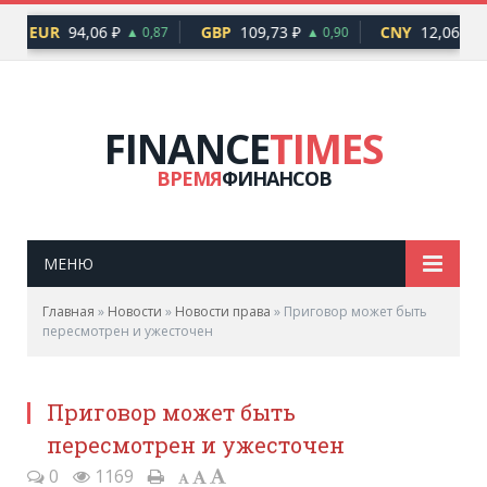
EUR
94,06 ₽
GBP
109,73 ₽
CNY
12,06 ₽
▲ 0,87
▲ 0,90
▲ 
FINANCE
TIMES
ВРЕМЯ
ФИНАНСОВ
МЕНЮ
Главная
»
Новости
»
Новости права
»
Приговор может быть
пересмотрен и ужесточен
Приговор может быть
пересмотрен и ужесточен
0
1169