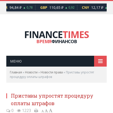
EUR
94,84 ₽
GBP
110,65 ₽
CNY
12,17 ₽
▲ 0,78
▲ 0,92
▲ 0,1
FINANCE
TIMES
ВРЕМЯ
ФИНАНСОВ
МЕНЮ
Главная
»
Новости
»
Новости права
»
Приставы упростят
процедуру оплаты штрафов
Приставы упростят процедуру
оплаты штрафов
0
1223