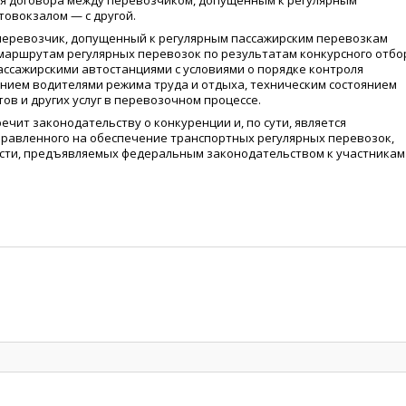
я договора между перевозчиком, допущенным к регулярным
товокзалом — с другой.
 перевозчик, допущенный к регулярным пассажирским перевозкам
аршрутам регулярных перевозок по результатам конкурсного отбо
ассажирскими автостанциями с условиями о порядке контроля
нием водителями режима труда и отдыха, техническим состоянием
ов и других услуг в перевозочном процессе.
ечит законодательству о конкуренции и, по сути, является
равленного на обеспечение транспортных регулярных перевозок,
ти, предъявляемых федеральным законодательством к участникам