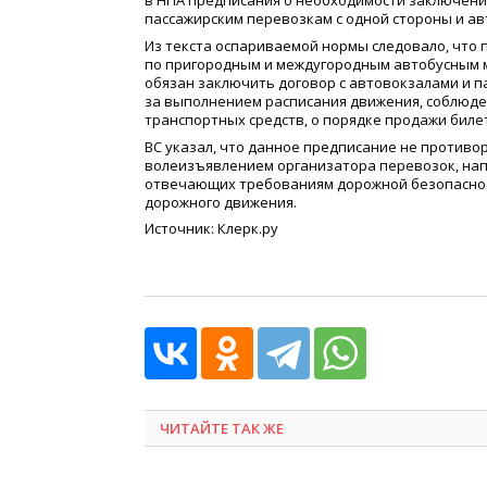
в НПА предписания о необходимости заключени
пассажирским перевозкам с одной стороны и ав
Из текста оспариваемой нормы следовало, что
по пригородным и междугородным автобусным м
обязан заключить договор с автовокзалами и п
за выполнением расписания движения, соблюде
транспортных средств, о порядке продажи билет
ВС указал, что данное предписание не противор
волеизъявлением организатора перевозок, нап
отвечающих требованиям дорожной безопаснос
дорожного движения.
Источник: Клерк.ру
ЧИТАЙТЕ ТАК ЖЕ