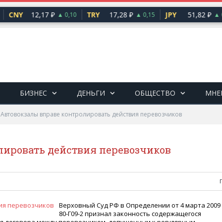
CNY
12,17 ₽
TRY
17,28 ₽
JPY
51,82 ₽
▲ 0,10
▲ 0,15
▲ 0
БИЗНЕС
ДЕНЬГИ
ОБЩЕСТВО
МНЕ
»
Автовокзалы вправе контролировать действия перевозчиков
лировать действия перевозчиков
Верховный Суд РФ в Определении от 4 марта 2009 г
80-Г09-2 признал законность содержащегося