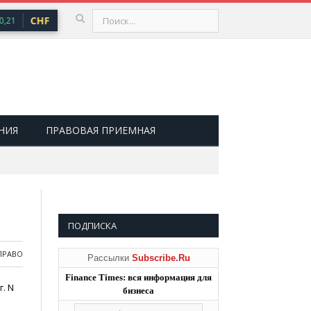
CHF
101,30 ₽
USD
82,17 ₽
EUR
94,84 
,21
▲ 0,64
▲ 0,76
НИЯ
ПРАВОВАЯ ПРИЕМНАЯ
ПОДПИСКА
ПРАВО
Рассылки
Subscribe.Ru
Finance Times: вся информация для
. N
бизнеса