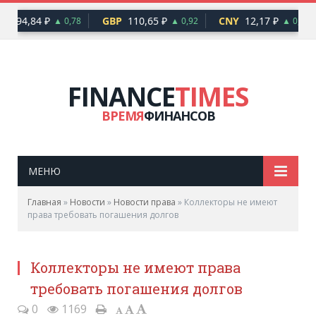
UR
94,84 ₽
GBP
110,65 ₽
CNY
12,17 ₽
▲ 0,78
▲ 0,92
▲ 0,10
FINANCE
TIMES
ВРЕМЯ
ФИНАНСОВ
МЕНЮ
Главная
»
Новости
»
Новости права
»
Коллекторы не имеют
права требовать погашения долгов
Коллекторы не имеют права
требовать погашения долгов
0
1169