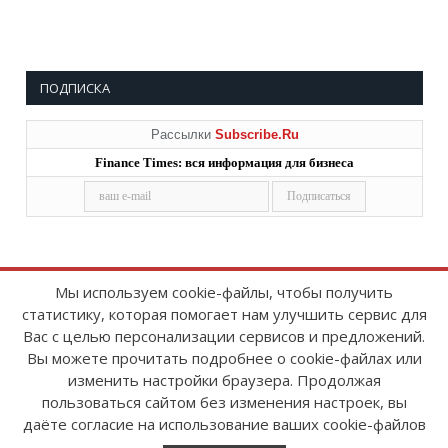
ПОДПИСКА
Рассылки
Subscribe.Ru
Finance Times: вся информация для бизнеса
Мы используем cookie-файлы, чтобы получить
статистику, которая помогает нам улучшить сервис для
Copyright © 2008-2026
FinanceTimes
Вас с целью персонализации сервисов и предложений.
Зарегистрировано в Роскомнадзоре
Вы можете прочитать подробнее о cookie-файлах или
Свидетельство о регистрации СМИ:
изменить настройки браузера. Продолжая
серия Эл № ФС77-86300 от 10 ноября 2023 г
пользоваться сайтом без изменения настроек, вы
даёте согласие на использование ваших cookie-файлов