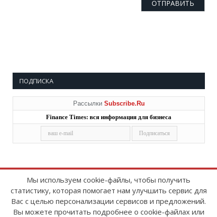
ПОДПИСКА
Рассылки
Subscribe.Ru
Finance Times: вся информация для бизнеса
Мы используем cookie-файлы, чтобы получить
статистику, которая помогает нам улучшить сервис для
Copyright © 2008-2026
FinanceTimes
Вас с целью персонализации сервисов и предложений.
Зарегистрировано в Роскомнадзоре
Вы можете прочитать подробнее о cookie-файлах или
Свидетельство о регистрации СМИ: