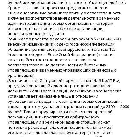
рублей или дисквалификацию на срок от 6 месяцев до 2 лет.
Кроме того, законопроектом предлагается ввести
еще и аналогичную административную ответственность
в случае воспрепятствования деятельности временных
администраций финансовых организаций, к которым
относятся, в частности, страховые организации,
инвестиционные фонды и т.п.
Речь идет о проекте федерального закона № 168742-5
«
О
внесении изменений в Кодекс Российской Федерации
об административных правонарушениях и статью 195
Уголовного кодекса Российской Федерации»
(
в части,
касающейся ответственности за незаконное
воспрепятствование деятельности арбитражных
управляющих и временных управляющих финансовых
организаций).
«
В отличие от действующей нормы статьи 14.13 КоАП РФ,
предусматривающей административное наказание
должностных лиц организаций-должников, законопроект
устанавливает наказание лишь в отношении
руководителей кредитных или финансовых организаций,
снижая при этом диапазон штрафных санкций до 2500 — 5000
рублей. Такая формулировка является некорректной,
поскольку чинить препятствия арбитражному
управляющему и временной администрации может
не только руководитель организации, но, например,
его заместитель или главный бухгалтер
(
в том числе