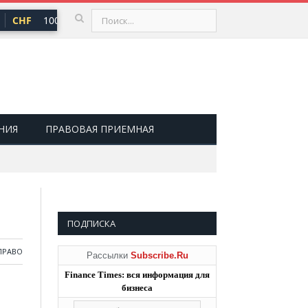
CHF
100,66 ₽
USD
81,41 ₽
EUR
94,06 ₽
▲ 0,73
▲ 0,48
▲ 
НИЯ
ПРАВОВАЯ ПРИЕМНАЯ
ПОДПИСКА
ПРАВО
Рассылки
Subscribe.Ru
Finance Times: вся информация для
бизнеса