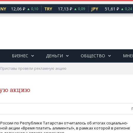
NY
12,06 ₽
TRY
17,13 ₽
JPY
51,61 ₽
▲ 0,10
▲ 0,09
▲ 0,24
БИЗНЕС
ДЕНЬГИ
ОБЩЕСТВО
МНЕ
»
Приставы провели рекламную акцию
ную акцию
России по Республике Татарстан отчиталось об итогах социально-
ной акции
«
Время платить алименты!», в рамках которой в регионе