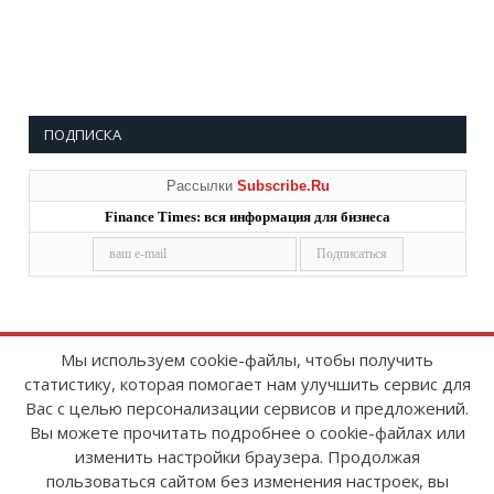
ПОДПИСКА
Рассылки
Subscribe.Ru
Finance Times: вся информация для бизнеса
Мы используем cookie-файлы, чтобы получить
статистику, которая помогает нам улучшить сервис для
Copyright © 2008-2026
FinanceTimes
Вас с целью персонализации сервисов и предложений.
Зарегистрировано в Роскомнадзоре
Вы можете прочитать подробнее о cookie-файлах или
Свидетельство о регистрации СМИ:
изменить настройки браузера. Продолжая
серия Эл № ФС77-86300 от 10 ноября 2023 г
пользоваться сайтом без изменения настроек, вы