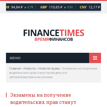
EUR
94,84 ₽
GBP
110,65 ₽
CNY
12,17 ₽
▲ 0,78
▲ 0,92
▲ 0,
FINANCE
TIMES
ВРЕМЯ
ФИНАНСОВ
МЕНЮ
Главная
»
Новости
»
Новости права
»
Экзамены на получение
водительских прав станут проводиться в
автоматизированном режиме
Экзамены на получение
водительских прав станут