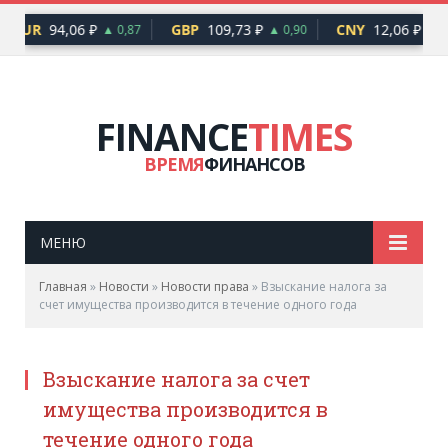
EUR
94,06 ₽
GBP
109,73 ₽
CNY
12,06 ₽
▲ 0,87
▲ 0,90
▲ 0
FINANCE
TIMES
ВРЕМЯ
ФИНАНСОВ
МЕНЮ
Главная
»
Новости
»
Новости права
»
Взыскание налога за
счет имущества производится в течение одного года
Взыскание налога за счет
имущества производится в
течение одного года