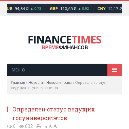
EUR
94,84 ₽
GBP
110,65 ₽
CNY
12,17 ₽
▲ 0,78
▲ 0,92
▲ 0
FINANCE
TIMES
ВРЕМЯ
ФИНАНСОВ
МЕНЮ
Главная
»
Новости
»
Новости права
»
Определен статус
ведущих госуниверситетов
Определен статус ведущих
госуниверситетов
0
832