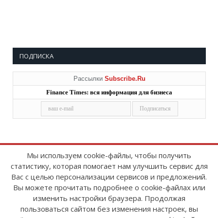
ПОДПИСКА
Рассылки
Subscribe.Ru
Finance Times: вся информация для бизнеса
Мы используем cookie-файлы, чтобы получить
статистику, которая помогает нам улучшить сервис для
Copyright © 2008-2026
FinanceTimes
Вас с целью персонализации сервисов и предложений.
Зарегистрировано в Роскомнадзоре
Вы можете прочитать подробнее о cookie-файлах или
Свидетельство о регистрации СМИ:
изменить настройки браузера. Продолжая
серия Эл № ФС77-86300 от 10 ноября 2023 г
пользоваться сайтом без изменения настроек, вы