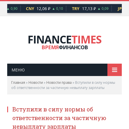
 ₽
CNY
12,06 ₽
TRY
17,13 ₽
JPY
5
▲ 0,90
▲ 0,10
▲ 0,09
FINANCE
TIMES
ВРЕМЯ
ФИНАНСОВ
МЕНЮ
Главная
»
Новости
»
Новости права
»
Вступили в силу нормы
об ответственности за частичную невыплату зарплаты
Вступили в силу нормы об
ответственности за частичную
невыплату зарплаты