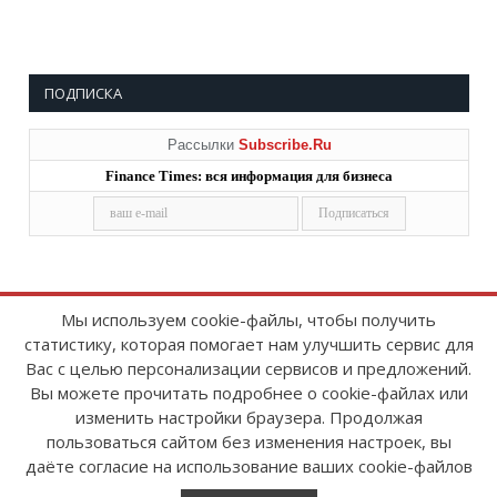
ПОДПИСКА
Рассылки
Subscribe.Ru
Finance Times: вся информация для бизнеса
Мы используем cookie-файлы, чтобы получить
статистику, которая помогает нам улучшить сервис для
Copyright © 2008-2026
FinanceTimes
Вас с целью персонализации сервисов и предложений.
Зарегистрировано в Роскомнадзоре
Вы можете прочитать подробнее о cookie-файлах или
Свидетельство о регистрации СМИ:
изменить настройки браузера. Продолжая
серия Эл № ФС77-86300 от 10 ноября 2023 г
пользоваться сайтом без изменения настроек, вы
даёте согласие на использование ваших cookie-файлов