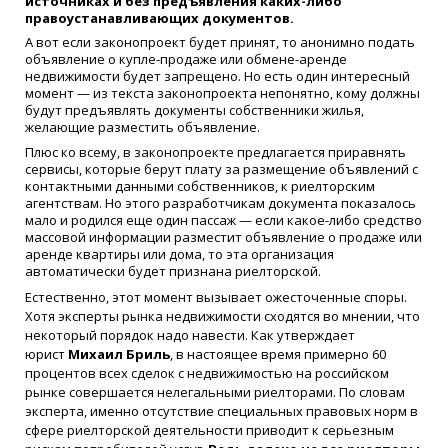
источниках и без предъявления каких-либо
правоустанавливающих документов.
А вот если законопроект будет принят, то анонимно подать
объявление о купле-продаже или обмене-аренде
недвижимости будет запрещено. Но есть один интересный
момент — из текста законопроекта непонятно, кому должны
будут предъявлять документы собственники жилья,
желающие разместить объявление.
Плюс ко всему, в законопроекте предлагается приравнять
сервисы, которые берут плату за размещение объявлений с
контактными данными собственников, к риелторским
агентствам. Но этого разработчикам документа показалось
мало и родился еще один пассаж — если какое-либо средство
массовой информации разместит объявление о продаже или
аренде квартиры или дома, то эта организация
автоматически будет признана риелторской.
Естественно, этот момент вызывает ожесточенные споры.
Хотя эксперты рынка недвижимости сходятся во мнении, что
некоторый порядок надо навести. Как утверждает
юрист
Михаил Бриль
, в настоящее время примерно 60
процентов всех сделок с недвижимостью на российском
рынке совершается нелегальными риелторами. По словам
эксперта, именно отсутствие специальных правовых норм в
сфере риелторской деятельности приводит к серьезным