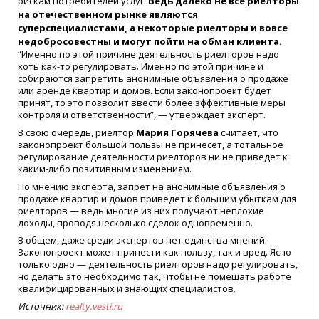
рискам потребителей услуг.
Ведь далеко не все риелторы
на отечественном рынке являются
суперспециалистами, а некоторые риелторы и вовсе
недобросовестны и могут пойти на обман клиента.
“Именно по этой причине деятельность риелторов надо
хоть как-то регулировать. Именно по этой причине и
собираются запретить анонимные объявления о продаже
или аренде квартир и домов. Если законопроект будет
принят, то это позволит ввести более эффективные меры
контроля и ответственности”, — утверждает эксперт.
В свою очередь, риелтор
Мария Горячева
считает, что
законопроект большой пользы не принесет, а тотальное
регулирование деятельности риелторов ни не приведет к
каким-либо позитивным изменениям.
По мнению эксперта, запрет на анонимные объявления о
продаже квартир и домов приведет к большим убыткам для
риелторов — ведь многие из них получают неплохие
доходы, проводя несколько сделок одновременно.
В общем, даже среди экспертов нет единства мнений.
Законопроект может принести как пользу, так и вред. Ясно
только одно — деятельность риелторов надо регулировать,
но делать это необходимо так, чтобы не помешать работе
квалифицированных и знающих специалистов.
Источник:
realty.vesti.ru