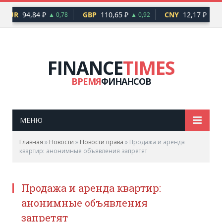
EUR
94,84 ₽
GBP
110,65 ₽
CNY
12,17 ₽
▲ 0,78
▲ 0,92
▲ 0,
FINANCE
TIMES
ВРЕМЯ
ФИНАНСОВ
МЕНЮ
Главная
»
Новости
»
Новости права
»
Продажа и аренда
квартир: анонимные объявления запретят
Продажа и аренда квартир:
анонимные объявления
запретят