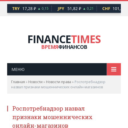
TRY
17,28 ₽
JPY
51,82 ₽
CHF
101,30 ₽
10
▲ 0,15
▲ 0,21
FINANCE
TIMES
ВРЕМЯ
ФИНАНСОВ
МЕНЮ
Главная
»
Новости
»
Новости права
»
Роспотребнадзор
назвал признаки мошеннических онлайн-магазинов
Роспотребнадзор назвал
признаки мошеннических
онлайн-магазинов