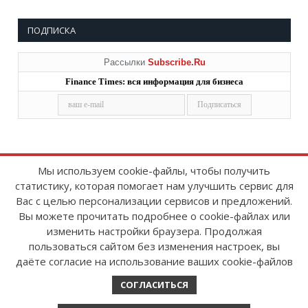
ПОДПИСКА
Рассылки
Subscribe.Ru
Finance Times: вся информация для бизнеса
Мы используем cookie-файлы, чтобы получить
статистику, которая помогает нам улучшить сервис для
Copyright © 2008-2026
FinanceTimes
Вас с целью персонализации сервисов и предложений.
Зарегистрировано в Роскомнадзоре
Вы можете прочитать подробнее о cookie-файлах или
Свидетельство о регистрации СМИ:
изменить настройки браузера. Продолжая
серия Эл № ФС77-86300 от 10 ноября 2023 г
пользоваться сайтом без изменения настроек, вы
даёте согласие на использование ваших cookie-файлов
СОГЛАСИТЬСЯ