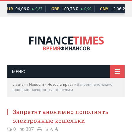
EUR
94,06 ₽
GBP
109,73 ₽
CNY
12,06 ₽
▲ 0,87
▲ 0,90
▲ 0
FINANCE
TIMES
ВРЕМЯ
ФИНАНСОВ
МЕНЮ
Главная
»
Новости
»
Новости права
»
Запретят анонимно
пополнять электронные кошельки
Запретят анонимно пополнять
электронные кошельки
0
387