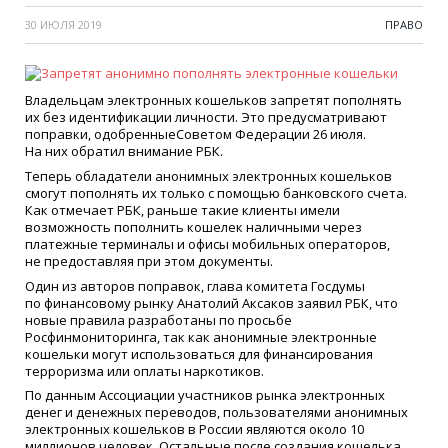
30 ИЮЛЯ 2019
ПРАВО
Владельцам электронных кошельков запретят пополнять
их без идентификации личности. Это предусматривают
поправки, одобренныеСоветом Федерации 26 июля.
На них обратил внимание РБК.
Теперь обладатели анонимных электронных кошельков
смогут пополнять их только с помощью банковского счета.
Как отмечает РБК, раньше такие клиенты имели
возможность пополнить кошелек наличными через
платежные терминалы и офисы мобильных операторов,
не предоставляя при этом документы.
Один из авторов поправок, глава комитета Госдумы
по финансовому рынку Анатолий Аксаков заявил РБК, что
новые правила разработаны по просьбе
Росфинмониторинга, так как анонимные электронные
кошельки могут использоваться для финансирования
терроризма или оплаты наркотиков.
По данным Ассоциации участников рынка электронных
денег и денежных переводов, пользователями анонимных
электронных кошельков в России являются около 10
миллионов человек. Остальные после создания кошелька