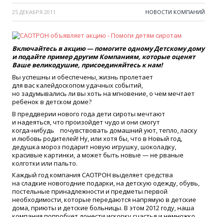
25 ДЕКАБРЯ 2011
НОВОСТИ КОМПАНИЙ
Включайтесь в акцию — помогите одному Детскому дому
и подайте пример другим Компаниям, которые оценят
Ваше великодушие, присоединяйтесь к нам!
Вы успешны и обеспечены, жизнь пролетает
для вас калейдоскопом удачных событий,
но задумывались ли вы хоть на мгновение, о чем мечтает
ребенок в детском доме?
В преддверии нового года дети сироты мечтают
и надеяться, что произойдет чудо и они смогут
когда-нибудь
почувствовать домашний уют, тепло, ласку
и любовь родителей! Ну, или хотя бы, что в Новый год,
дедушка мороз подарит новую игрушку, шоколадку,
красивые картинки, а может быть новые — не рваные
колготки или пальто.
Каждый год компания САОТРОН выделяет средства
на сладкие новогодние подарки, на детскую одежду, обувь,
постельные принадлежности и предметы первой
необходимости, которые передаются напрямую в детские
дома, приюты и детские больницы. В этом 2012 году, наша
компания попробует донести искорку счастья и немножко