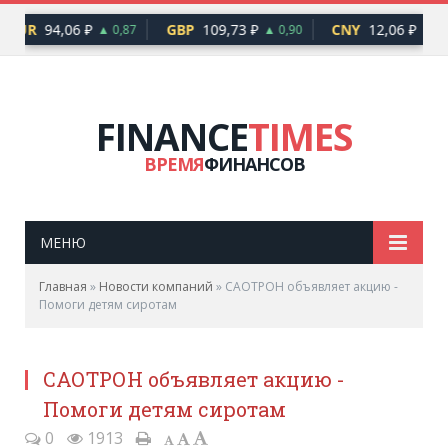
EUR
94,06 ₽
GBP
109,73 ₽
CNY
12,06 ₽
▲ 0,87
▲ 0,90
▲ 0,
FINANCE
TIMES
ВРЕМЯ
ФИНАНСОВ
МЕНЮ
Главная
»
Новости компаний
»
САОТРОН объявляет акцию -
Помоги детям сиротам
САОТРОН объявляет акцию -
Помоги детям сиротам
0
1913