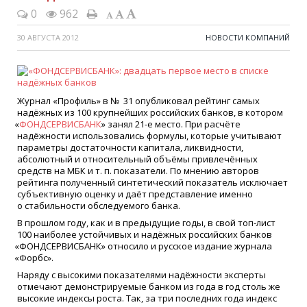
0
962
30 АВГУСТА 2012
НОВОСТИ КОМПАНИЙ
Журнал
«
Профиль» в № 31 опубликовал рейтинг самых
надёжных из 100 крупнейших российских банков, в котором
«
ФОНДСЕРВИСБАНК
» занял 21-е место. При расчёте
надёжности использовались формулы, которые учитывают
параметры достаточности капитала, ликвидности,
абсолютный и относительный объёмы привлечённых
средств на МБК и т. п. показатели. По мнению авторов
рейтинга полученный синтетический показатель исключает
субъективную оценку и даёт представление именно
о стабильности обследуемого банка.
В прошлом году, как и в предыдущие годы, в свой топ-лист
100 наиболее устойчивых и надёжных российских банков
«
ФОНДСЕРВИСБАНК» относило и русское издание журнала
«
Форбс».
Наряду с высокими показателями надёжности эксперты
отмечают демонстрируемые банком из года в год столь же
высокие индексы роста. Так, за три последних года индекс