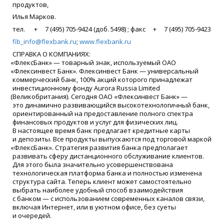
продуктов,
Илья Марков.
тел. + 7
(495
) 705-9424
(
доб. 5498) ; факс + 7
(495
) 705-9423
fib_info@flexbank.ru
;
www.flexbank.ru
СПРАВКА О КОМПАНИЯХ:
«
ФлексБанк» — товарный знак, используемый ОАО
«
Флексинвест Банк». Флексинвест Банк — универсальный
коммерческий банк, 100% акций которого принадлежат
инвестиционному фонду Aurora Russia Limited
(
Великобритания). Сегодня ОАО
«
Флексинвест Банк» —
это динамично развивающийся высокотехнологичный банк,
ориентированный на предоставление полного спектра
финансовых продуктов и услуг для физических лиц.
В настоящее время банк предлагает кредитные карты
и депозиты. Все продукты выпускаются под торговой маркой
«
ФлексБанк». Стратегия развития банка предполагает
развивать сферу дистанционного обслуживание клиентов.
Для этого была значительно усовершенствована
технологическая платформа банка и полностью изменена
структура сайта. Теперь клиент может самостоятельно
выбрать наиболее удобный способ взаимодействия
с банком — с использованием современных каналов связи,
включая Интернет, или в уютном офисе, без суеты
и очередей.