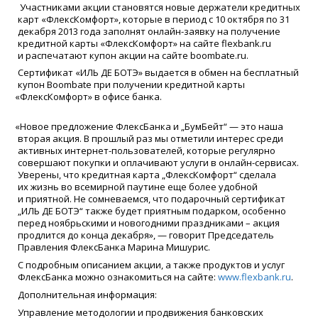
Участниками акции становятся
новые держатели кредитных
карт
«
ФлексКомфорт», которые в период с 10 октября по 31
декабря 2013 года заполнят онлайн-заявку на получение
кредитной карты
«
ФлексКомфорт» на сайте flexbank.ru
и распечатают купон акции на сайте boombate.ru.
Сертификат
«
ИЛЬ ДЕ БОТЭ» выдается в обмен на бесплатный
купон Boombate при получении кредитной карты
«
ФлексКомфорт» в офисе банка.
«
Новое предложение ФлексБанка и „БумБейт“ — это наша
вторая акция. В прошлый раз мы отметили интерес среди
активных интернет-пользователей, которые регулярно
совершают покупки и оплачивают услуги в онлайн-сервисах.
Уверены, что кредитная карта „ФлексКомфорт“ сделала
их жизнь во всемирной паутине еще более удобной
и приятной. Не сомневаемся, что подарочный сертификат
„ИЛЬ ДЕ БОТЭ“ также будет приятным подарком, особенно
перед ноябрьскими и новогодними праздниками – акция
продлится до конца декабря», — говорит Председатель
Правления ФлексБанка Марина Мишурис.
С подробным описанием акции, а также продуктов и услуг
ФлексБанка можно ознакомиться на сайте:
www.flexbank.ru
.
Дополнительная информация:
Управление методологии и продвижения банковских