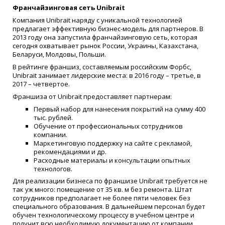
Франчайзинговая сеть Unibrait
Компания Unibrait наряду с уникальной технологией
предлагает эффективную бизнес-модель для партнеров. В
2013 году она запустила франчайзинговую сеть, которая
сегодня охватывает рынок России, Украины, Казахстана,
Беларуси, Молдовы, Польши.
В рейтинге франшиз, составляемым российским Форбс,
Unibrait занимает лидерские места: в 2016 году – третье, в
2017 – четвертое.
Франшиза от Unibrait предоставляет партнерам:
Первый набор для нанесения покрытий на сумму 400
тыс. рублей.
Обучение от профессиональных сотрудников
компании.
Маркетинговую поддержку на сайте с рекламой,
рекомендациями и др.
Расходные материалы и консультации опытных
технологов.
Для реализации бизнеса по франшизе Unibrait требуется не
так уж много: помещение от 35 кв. м без ремонта. Штат
сотрудников предполагает не более пяти человек без
специального образования. В дальнейшем персонал будет
обучен технологическому процессу в учебном центре и
получит всю необходимую документацию от компании