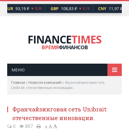
EUR
93,19 ₽
GBP
108,83 ₽
CNY
11,97 ₽
▼ 0,39
▼ 0,19
FINANCE
TIMES
ВРЕМЯ
ФИНАНСОВ
МЕНЮ
Главная
»
Новости компаний
»
Франчайзинговая сеть
Unibrait: отечественные инновации.
Франчайзинговая сеть Unibrait:
отечественные инновации.
0
887