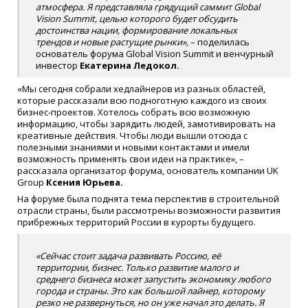
атмосфера. Я представляла грядущий саммит Global
Vision Summit, целью которого будет обсудить
достоинства нации, формирование локальных
трендов и новые растущие рынки»,
– поделилась
основатель форума Global Vision Summit и венчурный
инвестор
Екатерина Ледокол.
«Мы сегодня собрали хедлайнеров из разных областей,
которые рассказали всю подноготную каждого из своих
бизнес-проектов. Хотелось собрать всю возможную
информацию, чтобы зарядить людей, замотивировать на
креативные действия. Чтобы люди вышли отсюда с
полезными знаниями и новыми контактами и имели
возможность применять свои идеи на практике», –
рассказала организатор форума, основатель компании UK
Group
Ксения Юрьева.
На форуме была поднята тема перспектив в строительной
отрасли страны, были рассмотрены возможности развития
прибрежных территорий России в курорты будущего.
«Сейчас стоит задача развивать Россию, её
территории, бизнес. Только развитие малого и
среднего бизнеса может запустить экономику любого
города и страны. Это как большой лайнер, которому
резко не развернуться, но он уже начал это делать. Я