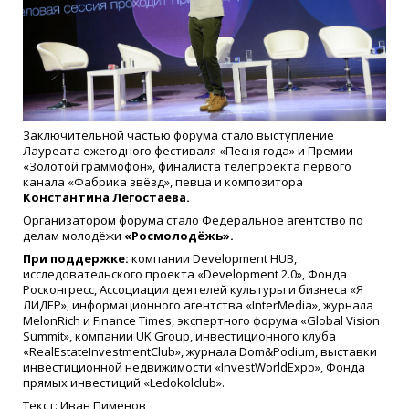
Заключительной частью форума стало выступление
Лауреата ежегодного фестиваля «Песня года» и Премии
«Золотой граммофон», финалиста телепроекта первого
канала «Фабрика звёзд», певца и композитора
Константина Легостаева.
Организатором форума стало Федеральное агентство по
делам молодёжи
«Росмолодёжь».
При поддержке:
компании Development HUB,
исследовательского проекта «Development 2.0», Фонда
Росконгресс, Ассоциации деятелей культуры и бизнеса «Я
ЛИДЕР», информационного агентства «InterMedia», журнала
MelonRich и Finance Times, экспертного форума «Global Vision
Summit», компании UK Group, инвестиционного клуба
«RealEstateInvestmentClub», журнала Dom&Podium, выставки
инвестиционной недвижимости «InvestWorldExpo», Фонда
прямых инвестиций «Ledokolclub».
Текст: Иван Пименов