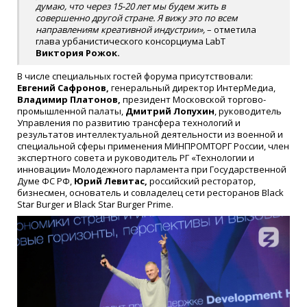
думаю, что через 15-20 лет мы будем жить в
совершенно другой стране. Я вижу это по всем
направлениям креативной индустрии»,
– отметила
глава урбанистического консорциума LabT
Виктория Рожок.
В числе специальных гостей форума присутствовали:
Евгений Сафронов,
генеральный директор ИнтерМедиа,
Владимир Платонов,
президент Московской торгово-
промышленной палаты,
Дмитрий Лопухин
, руководитель
Управления по развитию трансфера технологий и
результатов интеллектуальной деятельности из военной и
специальной сферы применения МИНПРОМТОРГ России, член
экспертного совета и руководитель РГ «Технологии и
инновации» Молодежного парламента при Государственной
Думе ФС РФ,
Юрий Левитас,
российский ресторатор,
бизнесмен, основатель и совладелец сети ресторанов Black
Star Burger и Black Star Burger Prime.