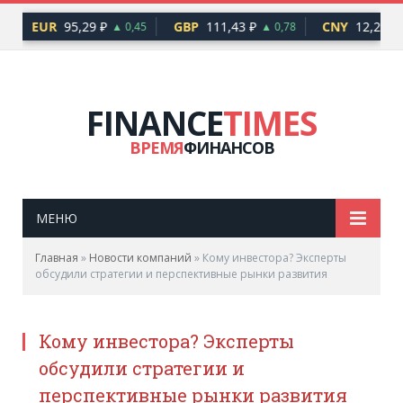
EUR
95,29 ₽
GBP
111,43 ₽
CNY
12,25 ₽
▲ 0,45
▲ 0,78
▲
FINANCE
TIMES
ВРЕМЯ
ФИНАНСОВ
МЕНЮ
Главная
»
Новости компаний
»
Кому инвестора? Эксперты
обсудили стратегии и перспективные рынки развития
Кому инвестора? Эксперты
обсудили стратегии и
перспективные рынки развития