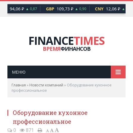
EUR
94,06 ₽
GBP
109,73 ₽
CNY
12,06 ₽
▲ 0,87
▲ 0,90
▲ 0,10
FINANCE
TIMES
ВРЕМЯ
ФИНАНСОВ
МЕНЮ
Главная
»
Новости компаний
»
Оборудование кухонное
профессиональное
Оборудование кухонное
профессиональное
0
871