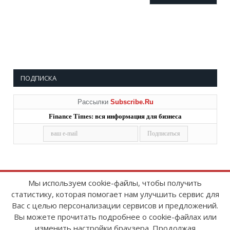
ПОДПИСКА
Рассылки
Subscribe.Ru
Finance Times: вся информация для бизнеса
Мы используем cookie-файлы, чтобы получить
статистику, которая помогает нам улучшить сервис для
Copyright © 2008-2026
FinanceTimes
Вас с целью персонализации сервисов и предложений.
Зарегистрировано в Роскомнадзоре
Вы можете прочитать подробнее о cookie-файлах или
Свидетельство о регистрации СМИ:
изменить настройки браузера. Продолжая
серия Эл № ФС77-86300 от 10 ноября 2023 г